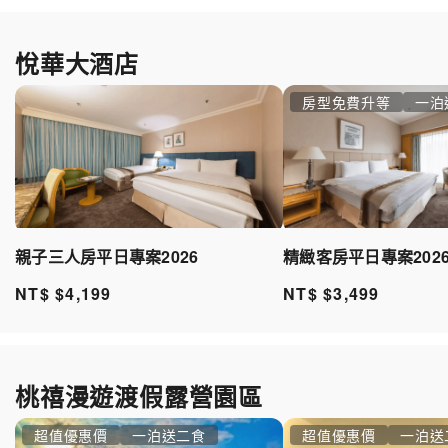
悅華大酒店
房型免費升等
一泊
親子三人房平日專案2026
精緻客房平日專案202
NT$ $4,199
NT$ $3,499
桃禧漫遊渡假露營園區
超值優惠價
一泊送二食
超值優惠價
一泊送