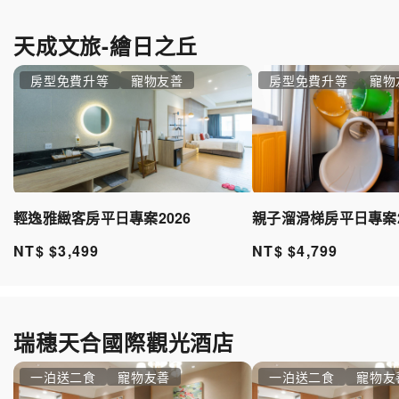
天成文旅-繪日之丘
房型免費升等
寵物友善
房型免費升等
寵物
輕逸雅緻客房平日專案2026
親子溜滑梯房平日專案2
NT$ $3,499
NT$ $4,799
瑞穗天合國際觀光酒店
一泊送二食
寵物友善
一泊送二食
寵物友