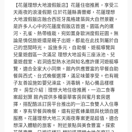
【花蓮理想大地渡假飯店】花蓮住宿推薦，享受三
天兩夜的浪漫假期 位於花蓮縣壽豐鄉，花蓮理想
大地渡假飯店融合西班牙風格建築與大自然景觀，
是許多人心中的花蓮度假飯店首選。園區內的運
河、孔雀、熱帶植栽，宛如置身歐洲度假莊園。無
論是情侶旅遊還是親子出遊，都能在此找到屬於自
己的悠閒時光。 設施多元，自助餐、遊艇導覽與
兒童遊戲區一次滿足 理想大地設有三座泳池、兒
童遊戲室、岩洞造型熱水池與知名應許運河遊艇導
覽，適合全家大小同樂。館內供應豐富的早餐自助
餐與西式、台式晚餐選擇，滿足味蕾享受。也有親
子友善設施如嬰兒澡盆、消毒鍋，貼心備品樣樣
齊。 房型介紹｜理想大地住宿推薦，一泊二食專
案超划算 館內提供多種豪華客房與蜜月套房選
擇，搭配酷派訂房平台推出的一泊二食雙人入住專
案，享有早餐與晚餐，還有迎賓蜂巢糕與枕頭自選
服務。花蓮理想大地三天兩夜專案更是超值，適合
想深入體驗的旅客。 附近景點與美食豐富，探索