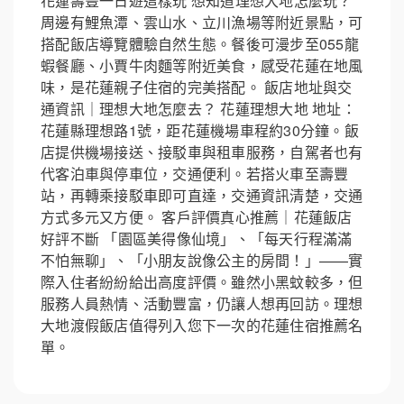
花蓮壽豐一日遊這樣玩 想知道理想大地怎麼玩？
周邊有鯉魚潭、雲山水、立川漁場等附近景點，可
搭配飯店導覽體驗自然生態。餐後可漫步至055龍
蝦餐廳、小賈牛肉麵等附近美食，感受花蓮在地風
味，是花蓮親子住宿的完美搭配。 飯店地址與交
通資訊｜理想大地怎麼去？ 花蓮理想大地 地址：
花蓮縣理想路1號，距花蓮機場車程約30分鐘。飯
店提供機場接送、接駁車與租車服務，自駕者也有
代客泊車與停車位，交通便利。若搭火車至壽豐
站，再轉乘接駁車即可直達，交通資訊清楚，交通
方式多元又方便。 客戶評價真心推薦｜花蓮飯店
好評不斷 「園區美得像仙境」、「每天行程滿滿
不怕無聊」、「小朋友說像公主的房間！」——實
際入住者紛紛給出高度評價。雖然小黑蚊較多，但
服務人員熱情、活動豐富，仍讓人想再回訪。理想
大地渡假飯店值得列入您下一次的花蓮住宿推薦名
單。