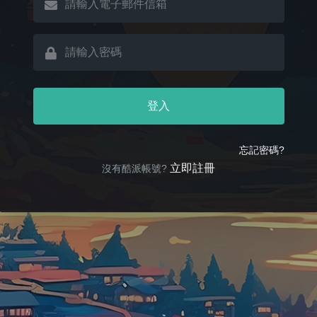
登入
忘記密碼?
立即註冊
沒有酷派帳號?