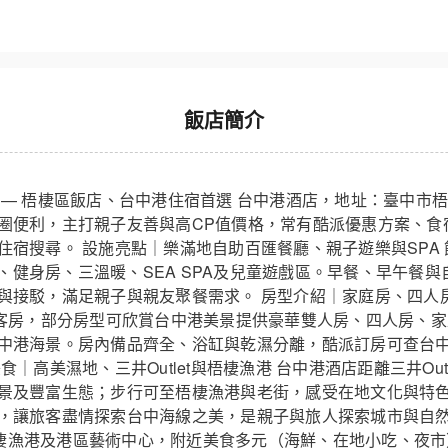
飯店簡介
 — 梧棲區飯店、台中港住宿首選 台中港酒店，地址：臺中市梧
圈便利，主打親子友善與高CP值價格，常有酷派優惠方案、食
住宿搜尋。 設施亮點｜樂滿地自助百匯餐廳、親子遊樂與SPA
酒館、健身房、三溫暖、SEA SPA及兒童遊戲區。早餐、早午餐
與接駁，滿足親子與親友聚餐需求。 房型介紹｜家庭房、四人
緻客房，部分房型可欣賞台中港美景提供豪華雙人房、四人房、
中港海景。房內備品齊全、浴缸與乾濕分離，酷派訂房可查台
｜高美濕地、三井Outlet與梧棲漁港 台中港酒店距離三井Out
景及豐富生態；步行可至梧棲漁港與老街，感受在地文化與特
，讓旅客盡情探索台中海線之美，是親子與旅人探索城市與自
t、梧棲漁港及港區藝術中心，附近美食多元（海鮮、在地小吃、夜