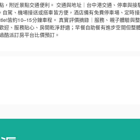
點，附近景點交通便利。 交通與地址｜台中港交通、停車與接
號。自駕、機場接送或搭車皆方便，酒店備有免費停車場、定時
tlet皆約10–15分鐘車程。 真實評價摘錄｜服務、親子體驗與
歡迎、服務貼心、房間乾淨舒適；早餐自助餐有進步空間但整
過酷派訂房平台比價預訂。