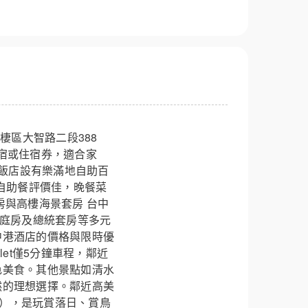
棲區大智路二段388
宿或住宿券，適合家
 飯店設有樂滿地自助百
與自助餐評價佳，晚餐菜
房與高樓海景套房 台中
家庭房及總統套房等多元
中港酒店的價格與限時優
let僅5分鐘車程，鄰近
色美食。其他景點如清水
然的理想選擇。鄰近高美
市），是玩賞落日、賞鳥