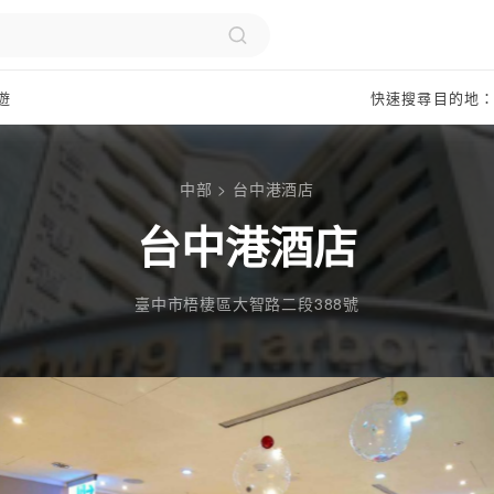
遊
快速搜尋目的地
中部
>
台中港酒店
台中港酒店
臺中市梧棲區大智路二段388號