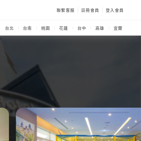
聯繫客服
註冊會員
登入會員
：
台北
台南
桃園
花蓮
台中
高雄
宜蘭