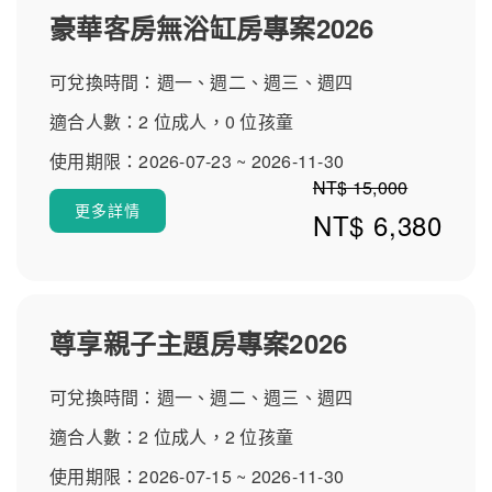
型從標準客房到豪華套房，共有多種坪數與床型選擇，並
豪華客房無浴缸房專案2026
提供親子房、寵物房與無障礙房。房內配備高級寢具、品
牌盥洗用品與免費Wi-Fi。針對親子旅客有嬰兒床、兒童備
可兌換時間：週一、週二、週三、週四
品可供預約借用與遊戲設施，加上常態促銷與酷派訂房折
扣，使嘉義福容voco酒店的價格具競爭力，是嘉義親子住
適合人數：2 位成人，0 位孩童
宿與嘉義新子飯店的推薦選項。 附近景點｜檜意森活村、
使用期限：2026-07-23 ~ 2026-11-30
文化景點與附近美食 飯店鄰近檜意森活村、嘉義公園與文
NT$ 15,000
化創意景點，距離阿里山、布袋港與嘉義夜市車程方便，
更多詳情
NT$ 6,380
是探索嘉義美景與附近美食的理想基地。周邊小吃、早午
餐與在地餐飲豐富，入住可輕鬆安排文化巡禮、親子行程
或美食之旅，提升整體評價與住客回訪率。 交通與抵達｜
地址、停車與接駁資訊 飯店提供免費停車場、機場/車站接
駁可預約，靠近主要幹道，開車或包車抵達最為方便；大
尊享親子主題房專案2026
眾運輸轉乘也能抵達。透過酷派訂房平台預訂可查看即時
到店說明與優惠方案，快速確認抵達方式與停車資訊。 住
可兌換時間：週一、週二、週三、週四
客評論精選｜真實評價、早餐與親子回饋 住客普遍讚賞飯
店服務、親子設施與宴會餐飲，親子家庭特別肯定兒童遊
適合人數：2 位成人，2 位孩童
戲室與泳池；餐廳自助餐與早午餐口碑良好（也有少數反
使用期限：2026-07-15 ~ 2026-11-30
饋希望早餐品項再豐富）。多則評論提到房間舒適、服務