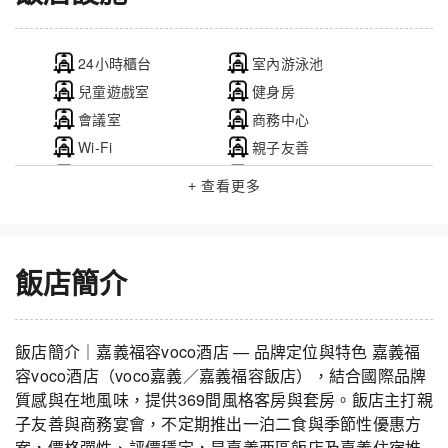
24小時櫃台
室內游泳池
兒童遊戲室
健身房
會議室
商務中心
Wi-Fi
親子友善
電梯
餐廳
+ 查看更多
飯店簡介
飯店簡介｜嘉義福容voco酒店 — 品牌定位與特色 嘉義福
容voco酒店（voco嘉義／嘉義福容飯店），結合國際品牌
質感與在地風味，提供369間風格客房與套房。飯店主打親
子友善與商務宴會，不定期推出一泊二食與季節性優惠方
案，價格彈性、評價穩定，是嘉義西區飯店及嘉義住宿推