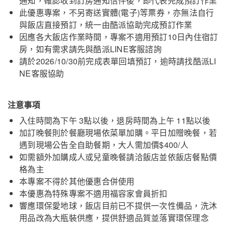
通知，確認收到訂房通知信件後，即代表完成預訂作業
此優惠專案，不另寄送實體(電子)等票券，亦無法自行
與飯店直接預訂，統一由酷派協助完成預訂作業
因應各大飯店作業時間，專案不適用預訂10日內住宿訂
房，如有需求請先與酷派LINE客服諮詢
請於2026/10/30前完成表單回填預訂，逾時請找酷派LI
NE客服協助
注意事項
入住時間為下午 3點以後，退房時間為上午 11點以後
加訂晚餐則於餐廳現場依菜單加購。平日加贈晚餐，若
遇到現場公告全自助餐期，大人需加價$400/人
如需額外加購成人或兒童晚餐請洽飯店並依飯店餐點價
格為主
本專案不得於其他優惠合併使用
本優惠為特殊專案不適用福容家會員折扣
響應環保愛地球，飯店目前已不提供一次性備品，洗沐
用品改為大瓶裝供應，提供舒適品質並落實環保理念