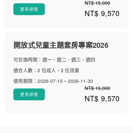
NT$ 15,000
熱忱與會議宴席體驗佳。整體而言，嘉義福容voco酒店在
更多詳情
NT$ 9,570
義住宿推薦、嘉義親子住宿、voco酒店相關關鍵字下評價
穩定，是值得推薦的下榻選擇。
開放式兒童主題套房專案2026
可兌換時間：週一、週二、週三、週四
適合人數：2 位成人，2 位孩童
使用期限：2026-07-15 ~ 2026-11-30
NT$ 15,000
更多詳情
NT$ 9,570