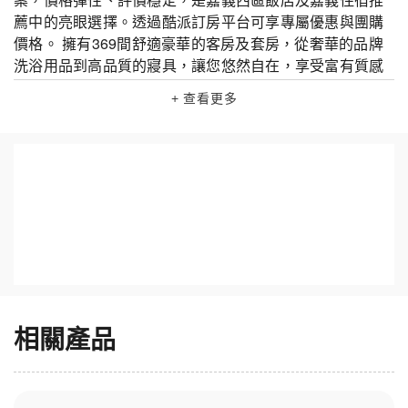
薦中的亮眼選擇。透過酷派訂房平台可享專屬優惠與團購
價格。 擁有369間舒適豪華的客房及套房，從奢華的品牌
洗浴用品到高品質的寢具，讓您悠然自在，享受富有質感
的獨處時光。 各具風格的餐廳，滿足您的味覺饗宴。Lobb
+ 查看更多
y Café 提供高品質的咖啡、飲料與輕食；Join’s Café &Bis
tro讓您一邊小酌放鬆，一邊俯瞰嘉義日夜美景；二樓的田
園西餐廳則匯集了全球經典特色美食；福粵樓中餐廳是精
緻港式飲茶的代表。 酒店擁有可輕鬆容納460人的大宴會
廳、專業的訂席團隊，能針對各類型的宴務需求訂製個人
化方案，讓活動精彩圓滿。 貼心周到、愜意自在、妙趣迷
人的品牌個性特質，為您帶來舒適而愉悅的體驗，讓您隨
心樂享曼妙時光。 設施介紹｜泳池、SPA、親子遊樂與餐
飲自助餐 飯店設有戶外/室內泳池、健身房、兒童遊戲室與
專屬親子活動區，並備有會議宴會廳（容納上百人）及停
車場。餐飲以田園西餐廳、Lobby Café、福粵樓港式飲茶
相關產品
為主，供應豐盛早餐、自助餐、早午餐與晚餐；特別推出
親子自助餐與一泊二食專案，搭配優惠方案吸引家庭旅客
與會議客群。 房型介紹｜多元房型、親子房與價格優勢 房