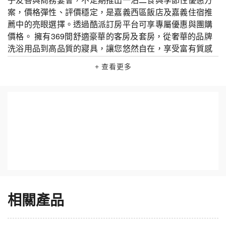
案，價格彈性、評價穩定，是嘉義西區飯店及嘉義住宿推
薦中的亮眼選擇。透過酷派訂房平台可享專屬優惠與團購
價格。 擁有369間舒適豪華的客房及套房，從奢華的品牌
洗浴用品到高品質的寢具，讓您悠然自在，享受富有質感
的獨處時光。 各具風格的餐廳，滿足您的味覺饗宴。Lobb
+ 查看更多
y Café 提供高品質的咖啡、飲料與輕食；Join’s Café &Bis
tro讓您一邊小酌放鬆，一邊俯瞰嘉義日夜美景；二樓的田
園西餐廳則匯集了全球經典特色美食；福粵樓中餐廳是精
緻港式飲茶的代表。 酒店擁有可輕鬆容納460人的大宴會
廳、專業的訂席團隊，能針對各類型的宴務需求訂製個人
化方案，讓活動精彩圓滿。 貼心周到、愜意自在、妙趣迷
人的品牌個性特質，為您帶來舒適而愉悅的體驗，讓您隨
心樂享曼妙時光。 設施介紹｜泳池、SPA、親子遊樂與餐
飲自助餐 飯店設有戶外/室內泳池、健身房、兒童遊戲室與
專屬親子活動區，並備有會議宴會廳（容納上百人）及停
車場。餐飲以田園西餐廳、Lobby Café、福粵樓港式飲茶
相關產品
為主，供應豐盛早餐、自助餐、早午餐與晚餐；特別推出
親子自助餐與一泊二食專案，搭配優惠方案吸引家庭旅客