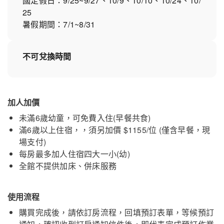
國定假日：9/25~9/27、10/9、10/10、10/24、10/
25
暑假期間：7/1~8/31
不可兌換時間
加人加價
未滿6歲幼童，可免費入住(早餐共食)
滿6歲以上住宿，，須另加價 $1155/位 (僅含早餐，現
場支付)
每房最多加人住宿四大一小(幼)
全館不提供加床、併床服務
使用流程
購買完成後，請依訂房流程，回填預訂表單，等候預訂