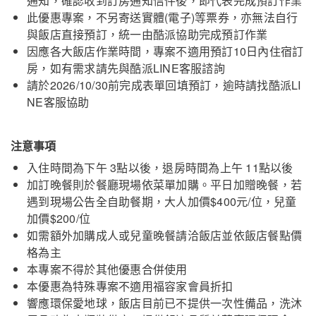
通知，確認收到訂房通知信件後，即代表完成預訂作業
此優惠專案，不另寄送實體(電子)等票券，亦無法自行
與飯店直接預訂，統一由酷派協助完成預訂作業
因應各大飯店作業時間，專案不適用預訂10日內住宿訂
房，如有需求請先與酷派LINE客服諮詢
請於2026/10/30前完成表單回填預訂，逾時請找酷派LI
NE客服協助
注意事項
入住時間為下午 3點以後，退房時間為上午 11點以後
加訂晚餐則於餐廳現場依菜單加購。平日加贈晚餐，若
遇到現場公告全自助餐期，大人加價$400元/位，兒童
加價$200/位
如需額外加購成人或兒童晚餐請洽飯店並依飯店餐點價
格為主
本專案不得於其他優惠合併使用
本優惠為特殊專案不適用福容家會員折扣
響應環保愛地球，飯店目前已不提供一次性備品，洗沐