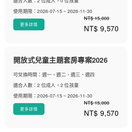
適合人數：2 位成人，0 位孩童
饋希望早餐品項再豐富）。多則評論提到房間舒適、服務
使用期限：2026-07-15 ~ 2026-11-30
熱忱與會議宴席體驗佳。整體而言，嘉義福容voco酒店在
NT$ 15,000
義住宿推薦、嘉義親子住宿、voco酒店相關關鍵字下評價
更多詳情
穩定，是值得推薦的下榻選擇。
NT$ 9,570
開放式兒童主題套房專案2026
可兌換時間：週一、週二、週三、週四
適合人數：2 位成人，2 位孩童
使用期限：2026-07-15 ~ 2026-11-30
NT$ 15,000
更多詳情
NT$ 9,570