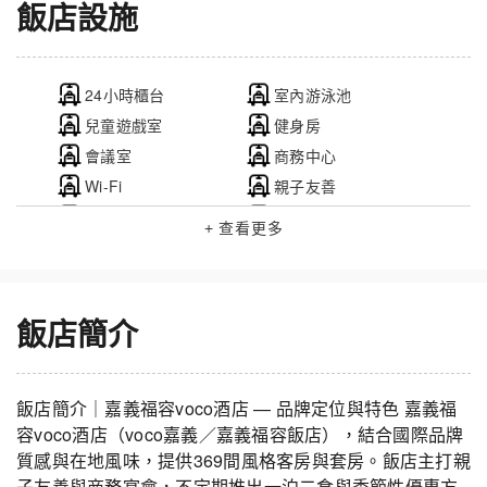
飯店設施
24小時櫃台
室內游泳池
兒童遊戲室
健身房
會議室
商務中心
Wi-Fi
親子友善
電梯
餐廳
+ 查看更多
飯店簡介
飯店簡介｜嘉義福容voco酒店 — 品牌定位與特色 嘉義福
容voco酒店（voco嘉義／嘉義福容飯店），結合國際品牌
質感與在地風味，提供369間風格客房與套房。飯店主打親
子友善與商務宴會，不定期推出一泊二食與季節性優惠方