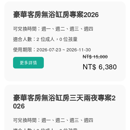
與會議客群。 房型介紹｜多元房型、親子房與價格優勢 房
型從標準客房到豪華套房，共有多種坪數與床型選擇，並
豪華客房無浴缸房專案2026
提供親子房、寵物房與無障礙房。房內配備高級寢具、品
牌盥洗用品與免費Wi-Fi。針對親子旅客有嬰兒床、兒童備
可兌換時間：週一、週二、週三、週四
品可供預約借用與遊戲設施，加上常態促銷與酷派訂房折
扣，使嘉義福容voco酒店的價格具競爭力，是嘉義親子住
適合人數：2 位成人，0 位孩童
宿與嘉義新子飯店的推薦選項。 附近景點｜檜意森活村、
使用期限：2026-07-23 ~ 2026-11-30
文化景點與附近美食 飯店鄰近檜意森活村、嘉義公園與文
NT$ 15,000
化創意景點，距離阿里山、布袋港與嘉義夜市車程方便，
更多詳情
NT$ 6,380
是探索嘉義美景與附近美食的理想基地。周邊小吃、早午
餐與在地餐飲豐富，入住可輕鬆安排文化巡禮、親子行程
或美食之旅，提升整體評價與住客回訪率。 交通與抵達｜
地址、停車與接駁資訊 飯店提供免費停車場、機場/車站接
駁可預約，靠近主要幹道，開車或包車抵達最為方便；大
豪華客房無浴缸房三天兩夜專案2
眾運輸轉乘也能抵達。透過酷派訂房平台預訂可查看即時
026
到店說明與優惠方案，快速確認抵達方式與停車資訊。 住
客評論精選｜真實評價、早餐與親子回饋 住客普遍讚賞飯
可兌換時間：週一、週二、週三、週四
店服務、親子設施與宴會餐飲，親子家庭特別肯定兒童遊
戲室與泳池；餐廳自助餐與早午餐口碑良好（也有少數反