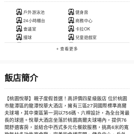
戶外游泳池
健身房
24小時櫃台
商務中心
會議室
卡拉OK
撞球
兒童遊戲室
中餐廳
高爾夫相關設施
+ 查看更多
無障礙設施
親子友善
Wi-Fi
停車場
飯店簡介
【桃園悅華】親子度假首選！高評價四星級飯店 位於桃園
市龍潭區的龍潭悅華大酒店，擁有三區27洞國際標準高爾
夫球場，其中東區第一洞以756碼、六桿設計，為全台灣最
長的球道。悅華大酒店坐落於桃園高爾夫球場內，提供76
間舒適客房，並結合中西式多元化餐飲服務，挑高6米的寬