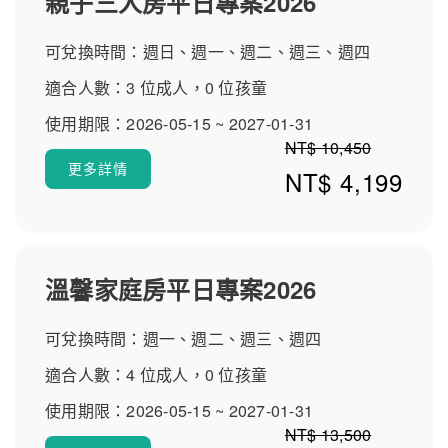
親子三人房平日專案2026
國、六福村、大溪老街 悅華大酒店鄰近熱門親子景點，小
人國僅8公里、六福村約15公里，還可輕鬆抵達大溪老街、
可兌換時間：週日、週一、週二、週三、週四
中正公園與客家文化館，距離酒店約15公里的是六福村主
題遊樂園，適合親子共遊與探索在地文化，評價一致推薦
適合人數：3 位成人，0 位孩童
桃園飯店推薦首選就在桃園悅華！ 【悅華交通指南】前往
使用期限：2026-05-15 ~ 2027-01-31
桃園悅華的便捷方式 飯店地址：桃園市龍潭區悅華路100
NT$ 10,450
號，距國道三號僅4公里，車程約40分鐘可達桃園機場。提
更多詳情
NT$ 4,199
供接駁服務與免費停車位，開車族與大眾交通皆方便。從
酷派訂房可預約接送，旅程無憂輕鬆抵達！
溫馨家庭房平日專案2026
可兌換時間：週一、週二、週三、週四
適合人數：4 位成人，0 位孩童
使用期限：2026-05-15 ~ 2027-01-31
NT$ 13,500