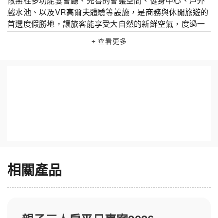
敞無柱多功能宴會廳、完善的會議空間、健身中心、戶外
戲水池、以及VR高爾夫體驗等設施，是商務與休閒旅遊的
首選度假勝地，讓旅客能享受大自然的新鮮空氣，度過一
個輕鬆愉快的休閒假期。高評價親子友善、價格實惠，適
+ 查看更多
合週末家庭輕旅行。入住桃園悅華，即享一泊二食、買一
送一優惠，快來酷派訂房平台預訂住宿券！ 【悅華大酒店
設施】戶外泳池、兒童樂園與星空電影院一次滿足 桃園高
爾夫俱樂部·悅華大酒店同樣適合親子旅遊，內部設施同樣
豐富多樣，包括戶外樂園：摩天輪、咖啡杯、旋轉木馬、
戶外戲水池、兒童揮桿高爾夫、室內童樂室、童悅讀空
間、迷你高爾夫、健身房等，無論晴雨天都能提供適合小
朋友的娛樂活動。有戶外戲水池、室內童樂室、撞球室、
桌遊、健身房、星空電影院等。適合親子旅遊，晴雨皆
宜，大人小孩都能盡情玩樂，住宿評價一致推薦！ 【桃園
悅華房型】寬敞舒適，家庭房首選 桃園悅華提供多樣房
相關產品
型，包括陽台家庭房、三人房與高級雙床房。部分房型配
備免治馬桶與浴缸，另贈入浴球。搭配一泊二食方案享用
豐盛早餐與晚餐，不論商務或親子出遊都超值推薦，酷派
訂房平台限時優惠中！ 【悅華大酒店附近景點】玩遍小人