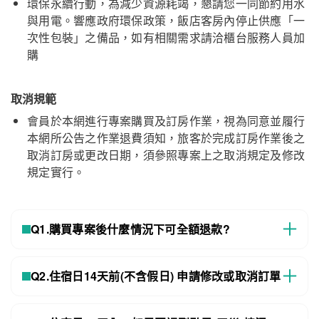
環保永續行動，為減少資源耗竭，懇請您一同節約用水
與用電。響應政府環保政策，飯店客房內停止供應「一
次性包裝」之備品，如有相關需求請洽櫃台服務人員加
購
取消規範
會員於本網進行專案購買及訂房作業，視為同意並履行
本網所公告之作業退費須知，旅客於完成訂房作業後之
悅華大酒店
關閉
取消訂房或更改日期，須參照專案上之取消規定及修改
規定實行。
Q1.購買專案後什麼情況下可全額退款?
Q2.住宿日14天前(不含假日) 申請修改或取消訂單