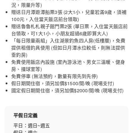
況，限量升等)
贈送日月潭遊潭船票3張 (2大1小，兒童若滿9歲，須補
100元，入住當天飯店前台領取)
贈送魯魯札札親子館門票2張 (單日票，入住當天飯店前
台領取，可1大1小，小朋友超過6歲即算大人)
「每日限量兩組」入住湖景釣魚四人房(低樓層)，免費
提供租借釣具使用 (但如日月潭水位較低，則無法提供
垂釣房)
免費使用飯店內設施 (室內游泳池、男女三溫暖、健身
房、撞球室等)
免費停車 (無法預約，數量有限先到先停)
假日期間住宿，須另加價$1500/間/晚 (現場支付)
國定假日期間住宿，須另加價$2000/間/晚 (現場支付)
平假日定義
平日：週日~週五
假日：週六