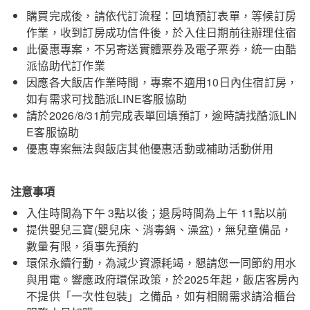
購買完成後，請依代訂流程：回填預訂表單，等候訂房
作業，收到訂房成功信件後，於入住日期前往辦理住宿
此優惠專案，不另寄送實體票券及電子票券，統一由酷
派協助代訂作業
因應各大飯店作業時間，專案不適用10日內住宿訂房，
如有需求可找酷派LINE客服協助
請於2026/8/31前完成表單回填預訂，逾時請找酷派LIN
E客服協助
優惠專案無法與飯店其他優惠活動或補助活動併用
注意事項
入住時間為下午 3點以後；退房時間為上午 11點以前
提供嬰兒三寶(嬰兒床、消毒鍋、澡盆)，無兒童備品，
力麗儷山林會館-日月潭館
關閉
數量有限，須事先預約
環保永續行動，為減少資源耗竭，懇請您一同節約用水
與用電。響應政府環保政策，於2025年起，飯店客房內
不提供「一次性包裝」之備品，如有相關需求請洽櫃台