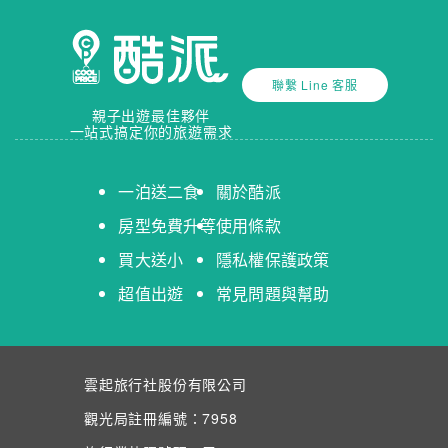
便從高鐵或台中機場直達，是日月潭會館中交通最便捷的
選擇。預訂請上酷派享更多即時房況與價格優惠。
聯繫 Line 客服
親子出遊最佳夥伴
一站式搞定你的旅遊需求
一泊送二食
關於酷派
房型免費升等
使用條款
買大送小
隱私權保護政策
超值出遊
常見問題與幫助
雲起旅行社股份有限公司
觀光局註冊編號：7958