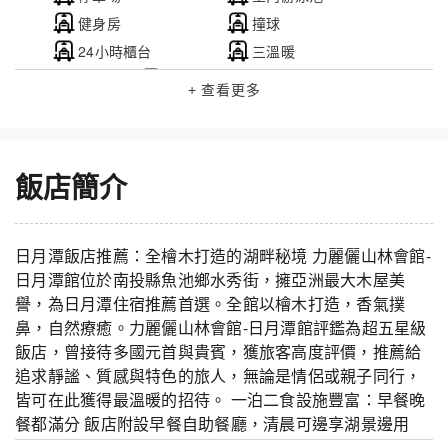
健身房
撞球
24小時櫃台
三溫暖
自行車租借
+ 查看更多
飯店簡介
日月潭飯店推薦：全檜木打造的湖畔秘境 力麗儷山林會館-
日月潭館位於南投縣魚池鄉水秀街，擁亞洲最大木屋美
譽，為日月潭住宿推薦首選。全館以檜木打造，香氣撲
鼻，自然療癒。力麗儷山林會館-日月潭館評鑑為超五星級
飯店，曾接待多國元首與貴賓，獲旅客高度評價，推薦給
追求靜謐、質感與特色的旅人，無論是情侶或親子同行，
皆可在此獲得最溫暖的招待。 一泊二食設施豐富：早餐晚
餐都滿分 飯店附設早餐自助餐廳，清晨可邊享湖景邊用
餐；亦提供晚餐方案，適合想體驗一泊二食的旅客。設有