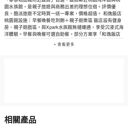
園水族館，是親子旅遊與商務出差的理想住宿。評價優
良，酷派旅遊不定時買一送一專案，價格超值。 和逸飯店
桃園館設施｜早餐晚餐吃到飽＋親子遊樂區 飯店設有健身
房、親子遊戲區，與Xpark水族館無縫連通，享受沉浸式海
洋體驗。早餐與晚餐可選自助餐，部分方案享「和逸飯店
自助餐買一送一」優惠！親子設施完善，是桃園親子住宿
+ 查看更多
的高評價選擇。 房型推薦與優惠價格｜親子家庭首選 COZ
ZI Blu和逸飯店桃園館房型多元，提供舒適雙床房、Cozzi
角落大床房、64平方公尺的家庭三床房，適合親子入住。
線上訂房搭配早餐、晚餐與買一送一優惠，入住即享桃園
海洋館住宿體驗，還有Xpark限定活動，價格彈性優惠。
桃園熱門景點｜華泰名品城與Xpark水族館 桃園和逸飯店
步行可達華泰名品城購物中心，距離桃園Xpark水族館僅1
分鐘，享受親子共遊樂趣！周邊還有中壢觀光夜市，結合
購物與美食，是桃園海洋館住宿推薦，適合家庭與朋友一
起安排兩天一夜輕旅行。 桃園交通指南｜和逸飯店桃園館
免費接駁車服務 和逸飯店桃園館地址：桃園市中壢區春德
相關產品
路101號，距離桃園高鐵站2公里，提供免費接駁車。從桃