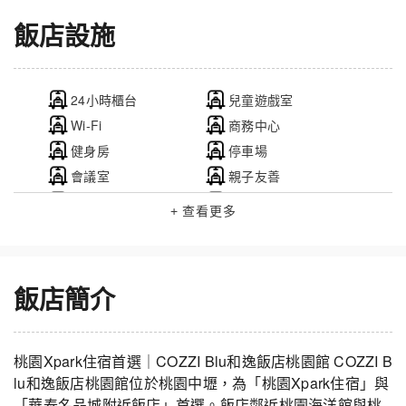
飯店設施
24小時櫃台
兒童遊戲室
Wi-Fi
商務中心
健身房
停車場
會議室
親子友善
酒吧
無障礙設施
+ 查看更多
中餐廳
電動車友善
飯店簡介
桃園Xpark住宿首選｜COZZI Blu和逸飯店桃園館 COZZI B
lu和逸飯店桃園館位於桃園中壢，為「桃園Xpark住宿」與
「華泰名品城附近飯店」首選。飯店鄰近桃園海洋館與桃