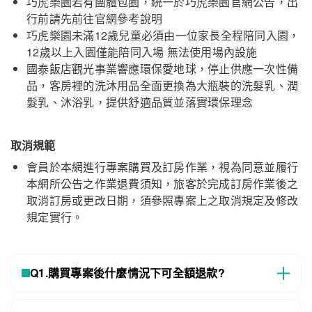
巧虎樂園若有團體包園，統一於巧虎樂園官網公告，出
行前請先前往官網參考說明
巧虎樂園未滿12歲兒童必須由一位家長全程陪同入園，
12歲以上入園僅能陪同入場 無法使用場內設施
國泰飯店觀光事業響應環保愛地球，停止供應一次性備
品，客房裡的洗沐用品全面更換為大瓶裝的洗髮乳、潤
髮乳、沐浴乳，提供舒適品質並落實環保理念
取消規範
會員於本網進行專案購買及訂房作業，視為同意並履行
本網所公告之作業退費須知，旅客於完成訂房作業後之
取消訂房或更改日期，須參照專案上之取消規定及修改
規定實行。
Q1.購買專案後什麼情況下可全額退款?
和逸飯店桃園館
關閉