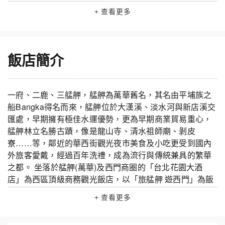
+ 查看更多
飯店簡介
一府、二鹿、三艋舺，艋舺為萬華舊名，其名由平埔族之
船Bangka得名而來，艋舺位於大漢溪、淡水河與新店溪交
匯處，早期擁有極佳水運優勢，更為早期商業貿易重心，
艋舺林立名勝古蹟，像是龍山寺、清水祖師廟、剝皮
寮……等，鄰近的華西街觀光夜市美食及小吃更受到國內
外旅客愛戴，經過百年洗禮，成為流行與傳統兼具的繁華
之都。 坐落於艋舺(萬華)及西門商圈的「台北花園大酒
店」為西區頂級商務觀光飯店，以「旅艋舺 遊西門」為飯
店主題，並結合在地Bangka船舟語彙，藉由設計手法交織
+ 查看更多
出熱情及文化涵蘊。 台北花園大酒店擁有241間舒適的客
房、中西薈萃的饗聚廚房、花園thai thai、PRIME ONE 牛