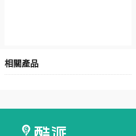
排館、翠庭中餐廳、花比麵包坊……等多元化餐飲服務。
挑高7米寬敞無柱的多功能宴會廳、獨立完善可量身打造的
會議室、商務中心及健身中心等多項設施，提供您舒適住
宿及良好之用餐環境。 大器的七米挑高中庭，以白色系石
材展現其風格，奢華吊燈在玻璃與不鏽鋼的混搭質材上，
閃耀亮眼的光澤，加上匠心獨具之玻璃雕塑，營造出一個
閃耀水晶光芒的特有氣氛。公共走廊空間設計，則延續主
題的一致性，創造耳目一新的住宿體驗。
相關產品