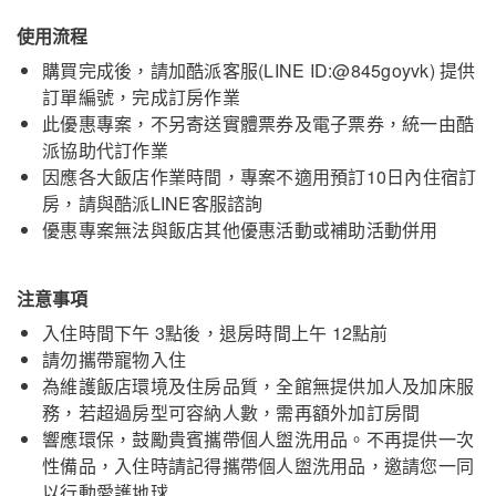
使用流程
購買完成後，請加酷派客服(LINE ID:@845goyvk) 提供
訂單編號，完成訂房作業
此優惠專案，不另寄送實體票券及電子票券，統一由酷
派協助代訂作業
因應各大飯店作業時間，專案不適用預訂10日內住宿訂
房，請與酷派LINE客服諮詢
優惠專案無法與飯店其他優惠活動或補助活動併用
注意事項
入住時間下午 3點後，退房時間上午 12點前
請勿攜帶寵物入住
為維護飯店環境及住房品質，全館無提供加人及加床服
務，若超過房型可容納人數，需再額外加訂房間
響應環保，鼓勵貴賓攜帶個人盥洗用品。不再提供一次
性備品，入住時請記得攜帶個人盥洗用品，邀請您一同
以行動愛護地球