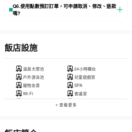
Q6.使用點數預訂訂單，可申請取消、修改、退款
嗎?
飯店設施
溫泉大眾池
24小時櫃台
戶外游泳池
兒童遊戲室
寵物友善
SPA
Wi-Fi
會議室
商務中心
電動車友善
+ 查看更多
三溫暖
停車場
無障礙設施
健身房