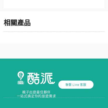
｜多種房型含溫泉浴池，酷派限定優惠 每間客房設有觀音
石景觀浴池，可欣賞山景泡湯。從和式房、家庭房到寵物
友善房型任你選，皆享免費Wi-Fi與寬敞陽台。酷派訂房專
屬鹿春一泊二食專案，兒童免費入住，買大送小超划算！
相關產品
附近景點美食推薦｜鹿野高台、熱氣球嘉年華玩不完 酒店
鄰近鹿野高台、鹿野龍田自行車道及初鹿牧場，熱門的台
灣國際熱氣球嘉年華也在旁。還可安排飛行傘體驗，附近
景點美食眾多，是探索台東的完美據點。來鹿鳴，感受
「放鬆」的新定義！極簡奢華風是鹿鳴溫泉酒店的設計風
格，外觀設計採極簡風格；內部設施則走奢華舒適路線，
所謂極簡奢華主義。具有南洋色調的建築風貌，無論內外
均坐擁山景，每間客房也都有緊臨窗旁的觀音石景觀浴
池，房間內獨享泡湯之樂，觀山、雲變幻，聽鳥雀私語，
予人悠閒安逸的幸福感。 交通便利好抵達｜鹿鳴酒店地址
與接送服務一應俱全 鹿鳴酒店地址臺東縣鹿野鄉中華路一
聯繫 Line 客服
段200號，距離鹿野火車站僅6公里。提供機場接送、免費
親子出遊最佳夥伴
停車與接駁服務，另有租車、計程車叫車等服務。從酷派
一站式搞定你的旅遊需求
訂房還可享行程導覽，是台東自由行住宿首選！