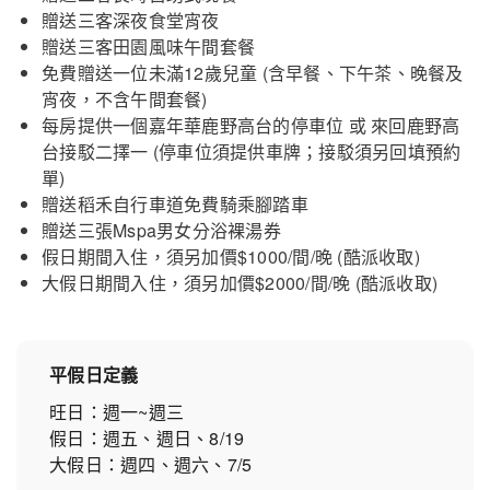
贈送三客深夜食堂宵夜
贈送三客田園風味午間套餐
免費贈送一位未滿12歲兒童 (含早餐、下午茶、晚餐及
宵夜，不含午間套餐)
每房提供一個嘉年華鹿野高台的停車位 或 來回鹿野高
台接駁二擇一 (停車位須提供車牌；接駁須另回填預約
單)
贈送稻禾自行車道免費騎乘腳踏車
贈送三張Mspa男女分浴裸湯券
假日期間入住，須另加價$1000/間/晚 (酷派收取)
大假日期間入住，須另加價$2000/間/晚 (酷派收取)
平假日定義
旺日：週一~週三
假日：週五、週日、8/19
大假日：週四、週六、7/5