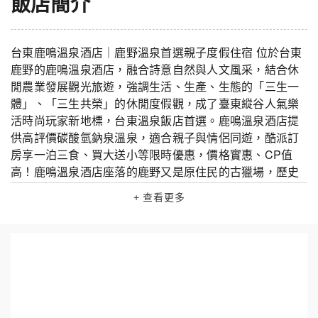
飯店簡介
台東鹿鳴溫泉酒店｜鹿野溫泉首選親子度假住宿 位於台東
鹿野的鹿鳴溫泉酒店，融合詩意自然與人文風采，結合休
閒農業發展觀光旅遊，強調生活、生產、生態的「三生一
體」、「三生共榮」的休閒度假觀，成了臺東縱谷人氣樂
活時尚玩家新地標，台東溫泉飯店首選。鹿鳴溫泉酒店提
供高評價碳酸氫鈉泉溫泉，適合親子與情侶同遊，酷派訂
房享一泊三食、買大送小等限時優惠，價格實惠、CP值
高！鹿鳴溫泉酒店座落的鹿野又是原住民的古獵場，歷史
上曾經真真實實有過鹿鳴於野的場景，酒店取名「鹿鳴」
+ 查看更多
讓歷史和文學得以在此相會，也代表我們的誠意與熱忱。
我們衷心期盼每一位嘉賓來到鹿鳴，耳目與心靈同感愉
悅，感性與知性都獲得滿足。 鹿鳴溫泉酒店設施豐富｜早
餐晚餐在地美味無負擔 鹿鳴溫泉酒店設施包含戶外泳池、
大眾池、SPA水療、健行步道與兒童遊戲空間。自助早餐
與晚餐主打在地小農蔬菜與土雞蛋，還有孩子最愛的科學
麵與杏仁鹹冰棒，是親子旅遊的超值選擇。 台東住宿推薦