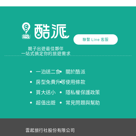
著想，環境乾淨溫馨，也超級適合有小小孩的家
庭，下次有機會還會想住宿
最低
最高
Chieh Cheng
2025.04.01
聯繫 Line 客服
親子出遊最佳夥伴
超級棒的住宿體驗，房東回覆很快速而且很替客人
4
星以上
住宿星等
一站式搞定你的旅遊需求
著想，環境乾淨溫馨，也超級適合有小小孩的家
庭，下次有機會還會想住宿
一泊送二食
關於酷派
住宿類型
房型免費升等
使用條款
Chieh Cheng
買大送小
民宿
隱私權保護政策
飯店
2025.04.01
超值出遊
常見問題與幫助
清除全部
顯示全部房源
超級棒的住宿體驗，房東回覆很快速而且很替客人
著想，環境乾淨溫馨，也超級適合有小小孩的家
飯店設施
庭，下次有機會還會想住宿
雲起旅行社股份有限公司
Wi-Fi
停車場
游泳池