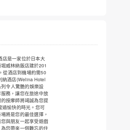
威利納酒店是一家位於日本大
堀威林納飯店建於201
。從酒店到機場約需50
Welina Hotel
一系列令人驚艷的娛樂設
摩服務，讓您在旅途中放
們的按摩師將竭誠為您提
度過愉快的時光。您可
浴場將是您的最佳選擇，
讓您與朋友一起享受遊戲
，為您帶來一個難忘的住