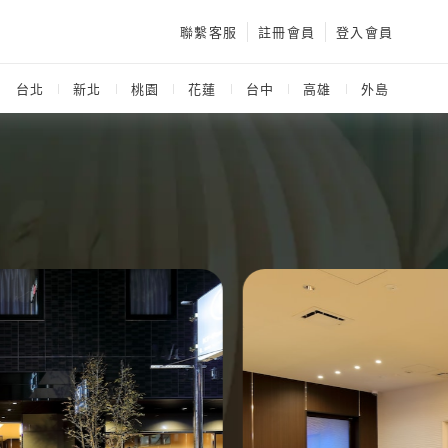
聯繫客服
註冊會員
登入會員
：
台北
新北
桃園
花蓮
台中
高雄
外島