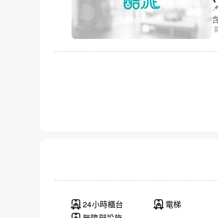

道頓堀威
24小時櫃台
電梯
無障礙設施