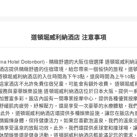
道頓堀威利納酒店 注意事項
na Hotel Dotonbori) - 精緻舒適的大阪住宿選擇 道頓堀
酒店提供精緻舒適的住宿環境，給您帶來一個愉快的旅程。道頓
。道頓堀威利納酒店的入住時間為下午3點，退房時間為上午10點
家酒店不允許免費住宿兒童，可能會有額外收費。 道頓堀威利納酒店(
優質按摩服務與豪華娛樂設施 道頓堀威利納酒店位於日本大阪，提供
加豐富多彩。飯店內設有一間專業按摩中心，提供各種優質按
舒緩肌肉疲勞、紓解壓力，還是享受一次豪華的水療體驗，我
 此外，道頓堀威利納酒店還提供多種娛樂設施，讓您在飯店內
情鍛煉身體，保持健康活力。如果您喜歡泡溫泉，我們的溫泉
情享受溫泉的放鬆功效。此外，我們還提供桌球室和撞球場，
休閒娛樂還是健身活動，道頓堀威利納酒店都能滿足您的需求