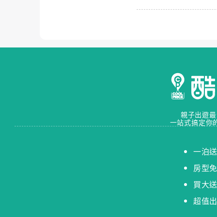
親子出遊最
一站式搞定你
一泊
房型
買大
超值