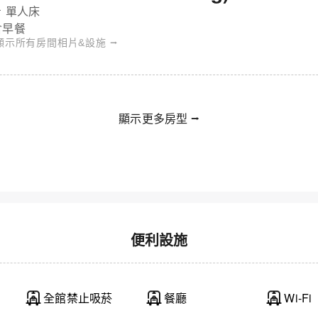
 單人床
含早餐
顯示所有房間相片&設施 ⭢
顯示更多房型 ⭢
利納酒店 - 雙床（單人入住，無清掃） - 禁菸
便利設施
全館禁止吸菸
餐廳
Wi-Fi