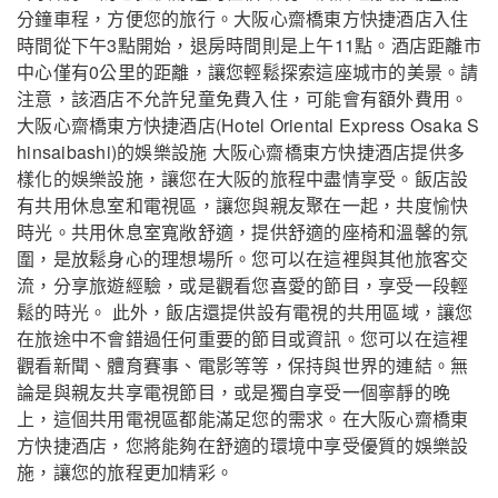
分鐘車程，方便您的旅行。大阪心齋橋東方快捷酒店入住
時間從下午3點開始，退房時間則是上午11點。酒店距離市
中心僅有0公里的距離，讓您輕鬆探索這座城市的美景。請
注意，該酒店不允許兒童免費入住，可能會有額外費用。
大阪心齋橋東方快捷酒店(Hotel Oriental Express Osaka S
hinsaibashi)的娛樂設施 大阪心齋橋東方快捷酒店提供多
樣化的娛樂設施，讓您在大阪的旅程中盡情享受。飯店設
有共用休息室和電視區，讓您與親友聚在一起，共度愉快
時光。共用休息室寬敞舒適，提供舒適的座椅和溫馨的氛
圍，是放鬆身心的理想場所。您可以在這裡與其他旅客交
流，分享旅遊經驗，或是觀看您喜愛的節目，享受一段輕
鬆的時光。 此外，飯店還提供設有電視的共用區域，讓您
在旅途中不會錯過任何重要的節目或資訊。您可以在這裡
觀看新聞、體育賽事、電影等等，保持與世界的連結。無
論是與親友共享電視節目，或是獨自享受一個寧靜的晚
上，這個共用電視區都能滿足您的需求。在大阪心齋橋東
方快捷酒店，您將能夠在舒適的環境中享受優質的娛樂設
施，讓您的旅程更加精彩。