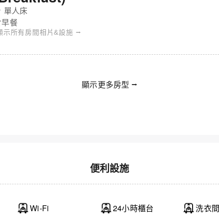
 單人床
含早餐
顯示所有房間相片&設施 ⭢
顯示更多房型 ⭢
便利設施
 東橫INN - 標準單人房 - 禁菸
Wi-Fi
24小時櫃台
洗衣