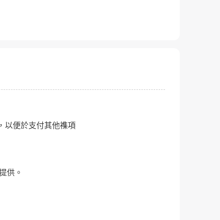
，以便於支付其他襍項
提供。