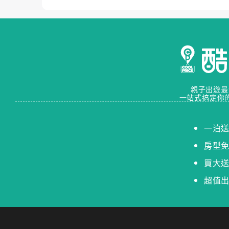
親子出遊最
一站式搞定你
一泊
房型
買大
超值