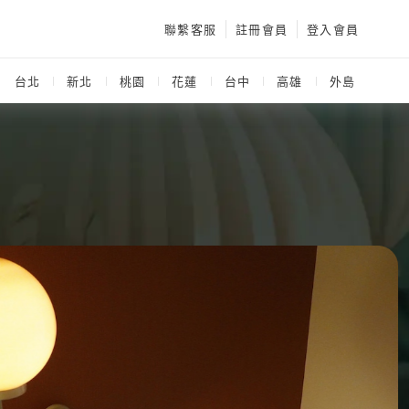
聯繫客服
註冊會員
登入會員
：
台北
新北
桃園
花蓮
台中
高雄
外島