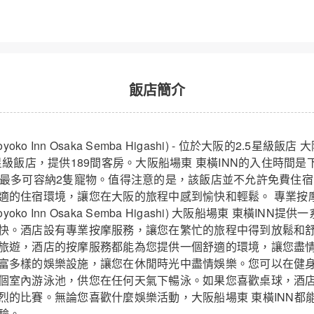
飯店簡介
oko Inn Osaka Semba Higashi) - 位於大阪的2.5星級飯
星級飯店，提供189間客房。大阪船場東 東橫INN的入住時間
房最多可容納2隻寵物。值得注意的是，該飯店並不允許免費住
適的住宿環境，讓您在大阪的旅程中感到愉快和輕鬆。 專業按
yoko Inn Osaka Semba Higashi) 大阪船場東 東橫IN
快。酒店設有專業按摩服務，讓您在繁忙的旅程中得到放鬆和
旅遊，酒店的按摩服務都能為您提供一個舒適的環境，讓您盡情
富多樣的娛樂設施，讓您在休閒時光中盡情娛樂。您可以在健
個室內游泳池，供您在任何天氣下暢泳。如果您喜歡桌球，酒
烈的比賽。無論您喜歡什麼娛樂活動，大阪船場東 東橫INN都
驗。