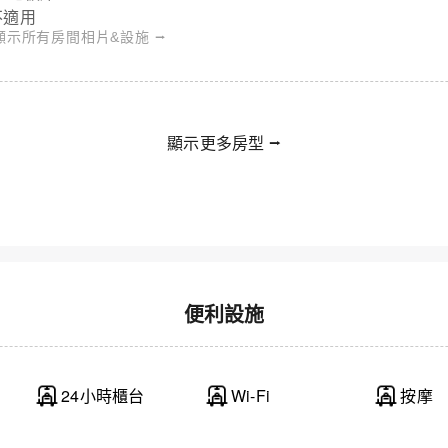
不適用
顯示所有房間相片&設施 ⭢
顯示更多房型 ⭢
Wing國際精選飯店 - 日式雙床房 - 禁菸 (獨自入住)
便利設施
24小時櫃台
Wi-Fi
按摩