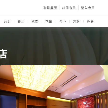
聯繫客服
註冊會員
登入會員
：
台北
新北
桃園
花蓮
台中
高雄
外島
店