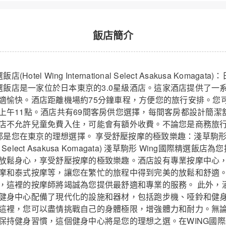
飯店簡介
Hotel Wing International Select Asakusa Komag
精選飯店是一家位於日本東京的3.0星級酒店。這家酒店提供了
適愉快。酒店距離機場約75分鐘車程，方便您的旅行安排。您
上午11點。酒店共有69間客房供您選擇，每間客房都設計簡潔
店不允許兒童免費入住，可能會有額外收費。不論您是商務旅
店都是您在東京的理想選擇。 享受舒壓按摩的極致樂趣：淺草駒形 
ational Select Asakusa Komagata) 淺草駒形 Wing國際
放鬆身心，享受舒壓按摩的極致樂趣。酒店設有專業按摩中心
摩和泰式按摩等，讓您在繁忙的旅程中得到完美的放鬆和舒適
，這裡的按摩師將竭誠為您提供最舒適和專業的服務。 此外，
健身中心配備了現代化的設施和器材，包括跑步機、哑鈴和健
這裡，您可以盡情挑戰自己的身體極限，增強體力和耐力。無
保持健身習慣，這個健身中心將是您的理想之選。在WING國際精