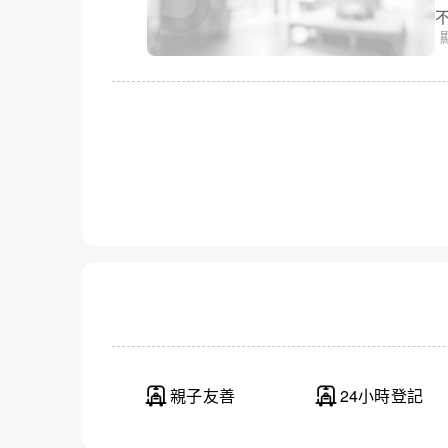
淺草駒形 
親子友善
24小時登記