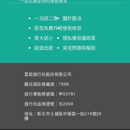
一站式搞定你的旅遊需求
一泊送二食
關於酷派
房型免費升等
使用條款
買大送小
隱私權保護政策
超值出遊
常見問題與幫助
雲起旅行社股份有限公司
觀光局註冊編號：7958
旅行業執照號碼：甲03781
旅行社品保證號：北2269
地址：新北市土城區中華路一段219號29
樓