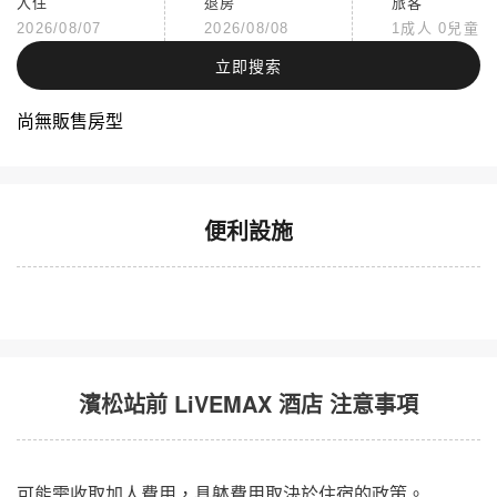
入住
退房
旅客
2026/08/07
2026/08/08
1成人 0兒童
立即搜索
尚無販售房型
便利設施
濱松站前 LiVEMAX 酒店 注意事項
濱松站前 LiVEMAX 酒店
關閉
可能需收取加人費用，具躰費用取決於住宿的政策。