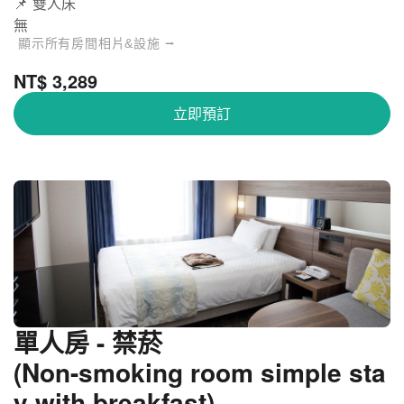
📌 雙人床
無
顯示所有房間相片&設施 ⭢
NT$ 3,289
立即預訂
單人房 - 禁菸
(Non-smoking room simple sta
y with breakfast)