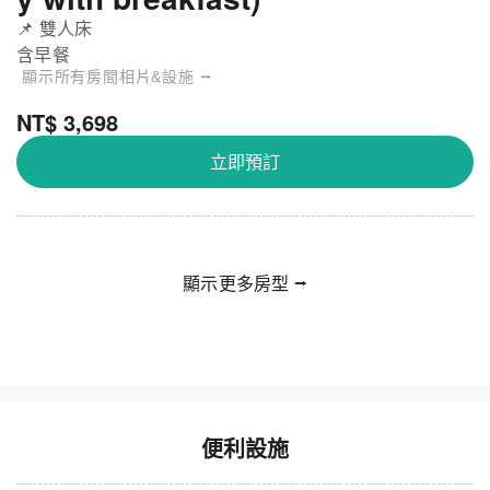
📌 雙人床
含早餐
顯示所有房間相片&設施 ⭢
NT$ 3,698
立即預訂
顯示更多房型 ⭢
便利設施
那霸縣廳前阿蒙特飯店 - 單人房 - 禁菸
關閉