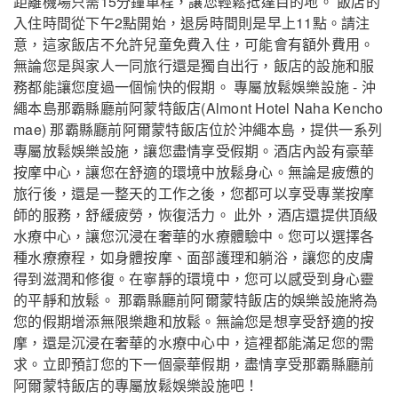
距離機場只需15分鐘車程，讓您輕鬆抵達目的地。 飯店的
入住時間從下午2點開始，退房時間則是早上11點。請注
意，這家飯店不允許兒童免費入住，可能會有額外費用。
無論您是與家人一同旅行還是獨自出行，飯店的設施和服
務都能讓您度過一個愉快的假期。 專屬放鬆娛樂設施 - 沖
繩本島那霸縣廳前阿蒙特飯店(Almont Hotel Naha Kencho
mae) 那霸縣廳前阿爾蒙特飯店位於沖繩本島，提供一系列
專屬放鬆娛樂設施，讓您盡情享受假期。酒店內設有豪華
按摩中心，讓您在舒適的環境中放鬆身心。無論是疲憊的
旅行後，還是一整天的工作之後，您都可以享受專業按摩
師的服務，舒緩疲勞，恢復活力。 此外，酒店還提供頂級
水療中心，讓您沉浸在奢華的水療體驗中。您可以選擇各
種水療療程，如身體按摩、面部護理和躺浴，讓您的皮膚
得到滋潤和修復。在寧靜的環境中，您可以感受到身心靈
的平靜和放鬆。 那霸縣廳前阿爾蒙特飯店的娛樂設施將為
您的假期增添無限樂趣和放鬆。無論您是想享受舒適的按
摩，還是沉浸在奢華的水療中心中，這裡都能滿足您的需
求。立即預訂您的下一個豪華假期，盡情享受那霸縣廳前
阿爾蒙特飯店的專屬放鬆娛樂設施吧！