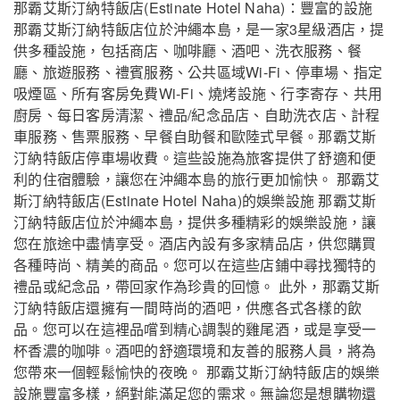
那霸艾斯汀納特飯店(Estinate Hotel Naha)：豐富的設施
那霸艾斯汀納特飯店位於沖繩本島，是一家3星級酒店，提
供多種設施，包括商店、咖啡廳、酒吧、洗衣服務、餐
廳、旅遊服務、禮賓服務、公共區域Wi-Fi、停車場、指定
吸煙區、所有客房免費Wi-Fi、燒烤設施、行李寄存、共用
廚房、每日客房清潔、禮品/紀念品店、自助洗衣店、計程
車服務、售票服務、早餐自助餐和歐陸式早餐。那霸艾斯
汀納特飯店停車場收費。這些設施為旅客提供了舒適和便
利的住宿體驗，讓您在沖繩本島的旅行更加愉快。 那霸艾
斯汀納特飯店(Estinate Hotel Naha)的娛樂設施 那霸艾斯
汀納特飯店位於沖繩本島，提供多種精彩的娛樂設施，讓
您在旅途中盡情享受。酒店內設有多家精品店，供您購買
各種時尚、精美的商品。您可以在這些店鋪中尋找獨特的
禮品或紀念品，帶回家作為珍貴的回憶。 此外，那霸艾斯
汀納特飯店還擁有一間時尚的酒吧，供應各式各樣的飲
品。您可以在這裡品嚐到精心調製的雞尾酒，或是享受一
杯香濃的咖啡。酒吧的舒適環境和友善的服務人員，將為
您帶來一個輕鬆愉快的夜晚。 那霸艾斯汀納特飯店的娛樂
設施豐富多樣，絕對能滿足您的需求。無論您是想購物還