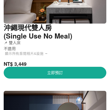
沖繩現代雙人房
(Single Use No Meal)
📌 雙人床
不適用
顯示所有房間相片&設施 ⭢
NT$ 3,449
立即預訂
那霸艾斯汀納特飯店 - 標準雙人房(單人入住)
關閉