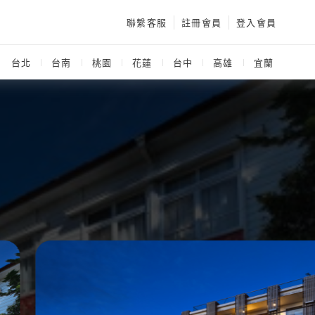
聯繫客服
註冊會員
登入會員
：
台北
台南
桃園
花蓮
台中
高雄
宜蘭