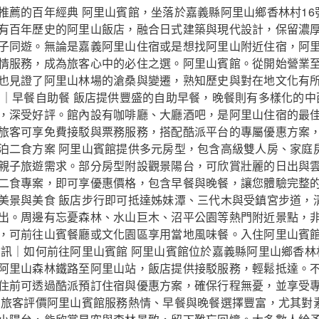
推薦的百年經典 阿里山賓館，坐落於嘉義縣阿里山鄉香林村16
有百年歷史的阿里山飯店，融合日式建築與現代設計，保留濃
子同遊。無論是嘉義阿里山住宿或是想找阿里山附近住宿，阿
情服務，成為旅客心中的必住之選。阿里山賓館。從開始營業
也見證了阿里山林場的滄桑與變遷，熟知歷史與對在地文化有
紹｜早餐自助餐 飯店提供豐盛的自助早餐，晚餐則有多樣化的
，深受好評。館內設有咖啡廳、大廳酒吧，是阿里山住宿的最
旅客可享免費接駁與票務服務，搭配酷派平台的專屬優惠方案
泊二食方案 阿里山賓館提供多元房型，包含高級雙人房、家庭
親子旅遊需求。部分房型附設觀景陽台，可欣賞壯麗的日出與
二食專案，即可享優惠價格，包含早餐與晚餐，讓您體驗完整
美景與美食 飯店步行即可抵達姊妹潭、三代木與受鎮宮步道，
出。周邊有忘憂森林、水山巨木、沼平公園等熱門附近景點，
，可前往山賓餐廳或文化園區享用當地風味餐。入住阿里山賓
資訊｜如何前往阿里山賓館 阿里山賓館位於嘉義縣阿里山鄉香林
阿里山森林鐵路至阿里山站，飯店提供接駁服務，輕鬆抵達。
住前可透過酷派預訂住宿與優惠方案，確保行程無憂，並享受專
多旅客評價阿里山賓館服務熱情、早餐與晚餐選擇豐富，尤其對