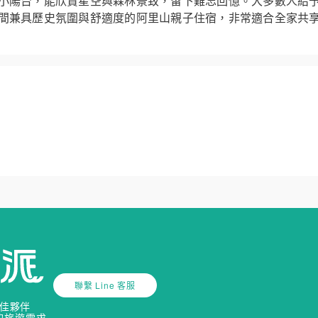
小陽台，能欣賞星空與森林景致，留下難忘回憶。大多數人給
間兼具歷史氛圍與舒適度的阿里山親子住宿，非常適合全家共
聯繫 Line 客服
佳夥伴
的旅遊需求