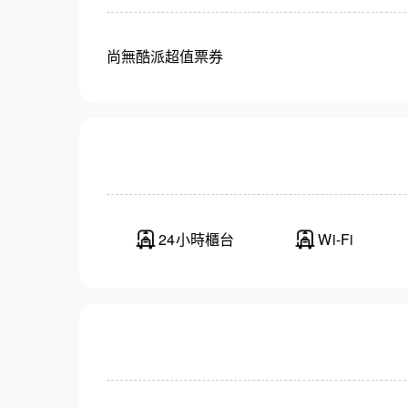
尚無酷派超值票券
24小時櫃台
Wi-Fi