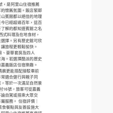
號，是阿里山住宿推薦
厚的懷舊氛圍。飯店緊鄰
里山賓館都以絕佳的地理
至今已經超過百年，這百
所了解的都知道賓館之名
中西式料理及在地食材，
佳選擇。另有歷史館可欣
，讓旅程更輕鬆愉快。
房、豪華套房及四人
雲海。若選擇酷派的歷史
的嘉義飯店住宿樂趣。
清晨更能搭配接駁車前
非常適合健行與親子同
館，等於一次滿足自然景
村16號，旅客可從嘉義
不論自駕或搭乘大眾交
屬服務。 住宿評價｜
素食餐點與友善設施大