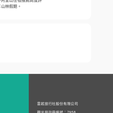
予阿里山住宿推薦高度評
享山林假期。
雲起旅行社股份有限公司
觀光局註冊編號：7958