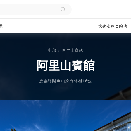
遊
快速搜尋目的地
中部
>
阿里山賓館
阿里山賓館
嘉義縣阿里山鄉香林村16號