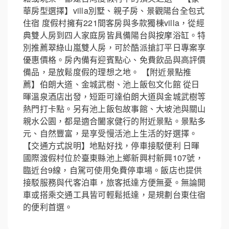
華房型選擇】villa別墅、親子房、景觀陽台全包式
住宿 度假村擁有221間客房與多款獨棟villa，從經
典雙人房到四人家庭房皆具備陽台與按摩浴缸。特
別推薦翠綠山嵐雙人房，可於酷派搶訂平日專案享
優惠價格。房內備有迎賓點心、免費飲品與高評價
備品，是放鬆度假的理想之地。 【附近景點推
薦】伯朗大道、金城武樹、池上飯包文化館 從日
暉溫泉酒店出發，短距可達伯朗大道與金城武樹等
熱門打卡點。另有池上飯包故事館、大坡池與關山
親水公園，都是適合闔家健行的附近景點。景點多
元、自然豐富，是享受慢活池上生活的好選擇。
【交通方式說明】地點好找，停車接駁便利 日暉
國際渡假村位於臺東縣池上鄉新興村新興107號，
臨近台9線，自駕可使用免費停車場。飯店也提供
接駁服務與代客泊車，旅客抵達方便無憂。無論開
車或搭乘交通工具皆可輕鬆抵達，是規劃台東住宿
的便利首選。