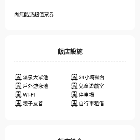
尚無酷派超值票券
飯店設施
溫泉大眾池
24小時櫃台
戶外游泳池
兒童遊戲室
Wi-Fi
停車場
親子友善
自行車租借