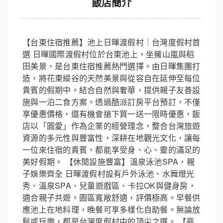
飯店簡介
【台東住宿推薦】池上日暉渡假村｜台灣度假村首
選 日暉國際渡假村位於台東池上，坐擁山嵐與稻
田美景，是台東住宿推薦熱門選擇。由日暉集團打
造，將花東縱谷的天然美景與從容自在延伸至每位
貴賓的假期中。結合自然與奢華，提供親子友善設
施與一泊二食方案。透過酷派訂房平台預訂，不僅
享優惠價格，還有機會搶下買一送一限時優惠，飯
店以「圓愛」作為企業的經營理念，整合台灣旅遊
資源的多元性與豐富性，深耕在地觀光文化，讓每
一位來住宿的貴賓，都能享受身、心、靈的滿足的
美好假期。 【休閒設施豐富】溫泉泳池SPA，親
子娛樂齊全 日暉渡假村設有戶外泳池、水舞燈光
秀、溫泉SPA、兒童遊戲區、卡拉OK與健身房，
適合親子共遊。園區寬敞舒適，評價極高。早餐供
應池上在地料理，晚餐可享多樣化自助餐。無論放
鬆或玩樂，都是台灣度假村中的頂尖之選。 【豪