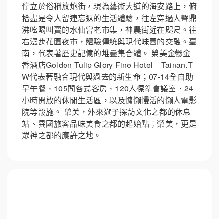
佇立於俗稱放炮街，現為藝術大道的海安路上，俯
拾盡是令人留連忘返的生活體驗，往左穿過人聲鼎
沸吆喝叫賣的水仙宮老市集，神農街近在咫尺。往
右漫步花園夜市，體驗傳統與現代味蕾的交融。臺
南，代表著歷史記憶的堆疊集合體。 榮美金鬱金
香酒店Golden Tulip Glory Fine Hotel – Tainan.T
W代表著融合現代與過去的新生命；07-14全自助
早午餐、105間各式客房、120人標準會議室、24
小時開放的休閒生活區，以及慵懶慢活的懶人電影
院等設施。 榮美，外來遊子探訪文化之都的休息
站、異國旅客品味美食之都的起始點；榮美，更是
眾神之都的應許之地。