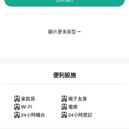
顯示更多房型 ⭢
便利設施
家庭房
親子友善
Wi-Fi
電梯
24小時櫃台
24小時登記