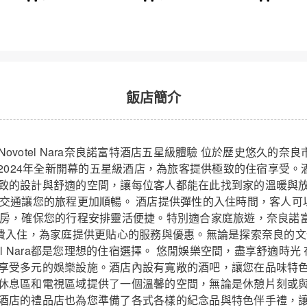
飯店簡介
ovotel Nara奈良諾富特酒店五星級體驗 位於歷史悠久的奈
a是一家2024年全新開幕的五星級酒店，為旅客提供極致的住宿享受
致的設計與舒適的空間，讓每位客人都能在此找到家的溫暖與
特酒店
的交通讓您的旅程更加順暢。 酒店提供彈性的入住時間，客人可
房，確保您的行程安排靈活便捷。特別適合家庭旅遊，奈良諾富特酒店N
免費入住，為家庭提供更貼心的服務與優惠。無論是探索奈良的
tel Nara都是您理想的住宿選擇。 悠閒娛樂空間，盡享舒適時
享受多元的娛樂設施。酒店內設有寬敞的酒吧，讓您在品味特
休息區和電視區域提供了一個溫馨的空間，無論是休憩片刻或
酒店的禮品店也為您準備了各式各樣的紀念品與特色伴手禮，