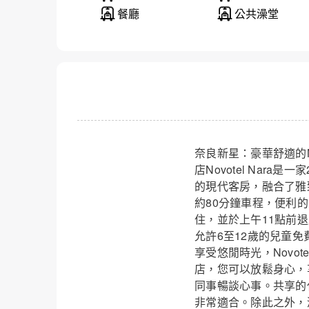
餐廳
公共澡堂
奈良新星：豪華舒適的N
店Novotel Nar
的現代客房，融合了雅
奈良諾富
約80分鐘車程，便利
住，並於上午11點前退
允許6至12歲的兒童
享受悠閒時光，Novo
店，您可以放鬆身心，
同事暢談心事。共享的
非常適合。除此之外，