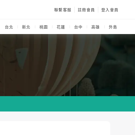
聯繫客服
註冊會員
登入會員
：
台北
新北
桃園
花蓮
台中
高雄
外島