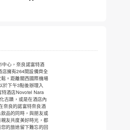
良市中心，奈良諾富特酒
。酒店擁有264間設備齊全
放鬆。距離關西國際機場
關閉
以於下午3點後辦理入
ovotel Nara
文化古蹟，或是在酒店內
光 在奈良的諾富特奈良酒
色飲品的同時，與朋友或
與親友共度美好時光，都
讓您的旅途留下難忘的回