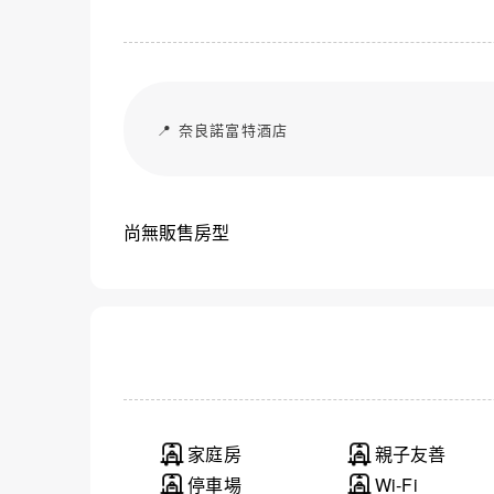
📍 奈良諾富特酒店
尚無販售房型
家庭房
親子友善
停車場
Wi-Fi