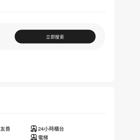
立即搜索
車友善
24小時櫃台
電梯