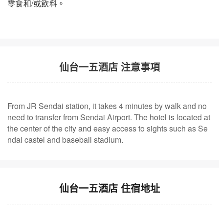
零食和/或飲料。
仙台一五酒店 注意事項
From JR Sendai station, it takes 4 minutes by walk and no
need to transfer from Sendai Airport. The hotel is located at
the center of the city and easy access to sights such as Se
ndai castel and baseball stadium.
仙台一五酒店 住宿地址