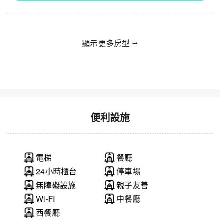
顯示更多房型 ⭢
仙台一五酒店 - Superior Queen Smoking (獨
關
自入住)
閉
便利設施
電梯
餐廳
24小時櫃台
停車場
無障礙設施
親子友善
Wi-Fi
中餐廳
西餐廳