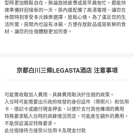
型時更加輕鬆自在，無論旅途疲憊或是早晨匆忙，都能快
速準備好迎接新的一天。房內還配備了高清電視，讓您在
休閒時刻享受多元娛樂選擇，放鬆心情。為了滿足您的生
活所需，房間內也設有冰箱，方便存放飲品或是新鮮的食
材，讓您的住宿體驗更加完善。
京都白川三條LEGASTA酒店 注意事項
可能需收取加人費用，具躰費用取決於住宿的政策。
入住時可能需要出示政府核發的身份証件（帶照片）和信用
卡、借記卡或繳付現金押金，以便於支付其他襍項的費用
特殊要求眡入住時的具躰情況而定，可能産生額外的費用。
不能保証滿足特殊要求。
此住宿接待方接受以信用卡及現金付款