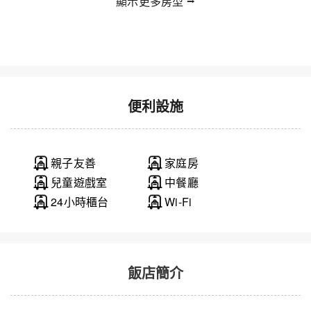
顯示更多房型 ⭢
便利設施
親子友善
家庭房
兒童遊戲室
中餐廳
24小時櫃台
Wi-Fi
飯店簡介