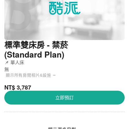
標準雙床房 - 禁菸
(Standard Plan)
📌 單人床
無
顯示所有房間相片&設施 ⭢
京都白川三條LEGASTA酒店 - 經濟雙人床房 -
關
NT$ 3,787
禁菸
閉
立即預訂