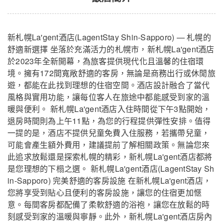
新札幌La'gent酒店(LagentStay Shin-Sapporo) — 札幌的
舒適新選擇 坐落於充滿活力的札幌市，新札幌La'gent酒店
於2023年全新開幕，為旅客提供現代化且溫馨的住宿環
境。擁有172間寬敞舒適的客房，無論是商務出行或休閒旅
遊，都能在此找到理想的住宿空間。酒店設計融合了當代
風格與實用功能，讓每位客人在旅途中都能感受到家的溫
暖與便利。 新札幌La'gent酒店入住時間從下午3點開始，
退房時間則為上午11點，為您的行程提供彈性安排。值得
一提的是，酒店不提供兒童免費入住服務，若攜帶兒童，
可能會產生額外費用，建議提前了解相關政策。無論您來
新札幌La'gent酒店
關閉
此追求放鬆還是探索札幌的精彩，新札幌La'gent酒店都將
是您理想的下榻之選。 新札幌La'gent酒店(LagentStay Sh
in-Sapporo) 完美舒適的客房設施 在新札幌La'gent酒店，
您將享受到貼心且便利的客房設施，讓您的住宿更加愜
意。每間客房都配備了柔軟舒適的浴袍，讓您在放鬆的時
刻感受到家的溫暖與寧靜。此外，新札幌La'gent酒店房內