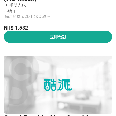
📌 半雙人床
不適用
顯示所有房間相片&設施 ⭢
NT$ 1,532
立即預訂
大阪難波rex酒店 - Single Room Smoking (獨
關
自入住)
閉