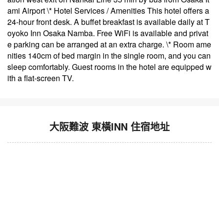
ami Airport \* Hotel Services / Amenities This hotel offers a
24-hour front desk. A buffet breakfast is available daily at T
oyoko Inn Osaka Namba. Free WiFi is available and privat
e parking can be arranged at an extra charge. \* Room ame
nities 140cm of bed margin in the single room, and you can
sleep comfortably. Guest rooms in the hotel are equipped w
ith a flat-screen TV.
大阪難波 東橫INN 住宿地址