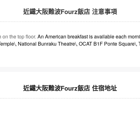
近鐵大阪難波Fourz飯店 注意事項
 on the top floor.
An American breakfast is available each mor
Temple\, National Bunraku Theatre\, OCAT B1F Ponte Square\, T
近鐵大阪難波Fourz飯店 住宿地址