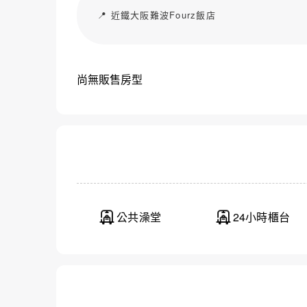
📍 近鐵大阪難波Fourz飯店
尚無販售房型
公共澡堂
24小時櫃台