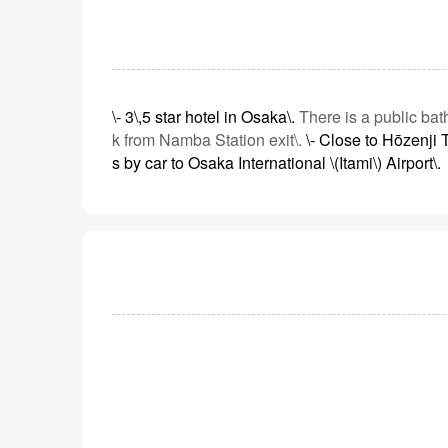
\- 3\,5 star hotel in Osaka\.
There is a public bath
k from Namba Station exit\.
\- Close to Hōzenji 
s by car to Osaka International \(Itami\) Airport\.