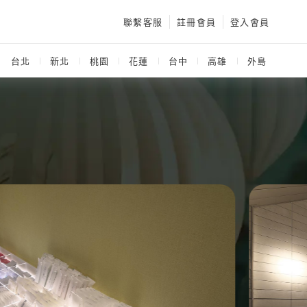
聯繫客服
註冊會員
登入會員
：
台北
新北
桃園
花蓮
台中
高雄
外島