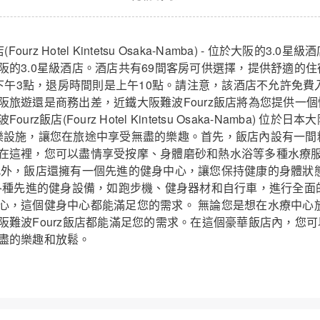
波Fourz飯店
ourz Hotel Kintetsu Osaka-Namba) - 位於大阪的3.0星
阪的3.0星級酒店。酒店共有69間客房可供選擇，提供舒適的
為下午3點，退房時間則是上午10點。請注意，該酒店不允許免
阪旅遊還是商務出差，近鐵大阪難波Fourz飯店將為您提供一個
z飯店(Fourz Hotel Kintetsu Osaka-Namba) 位於
樂設施，讓您在旅途中享受無盡的樂趣。首先，飯店內設有一間
在這裡，您可以盡情享受按摩、身體磨砂和熱水浴等多種水療
此外，飯店還擁有一個先進的健身中心，讓您保持健康的身體狀態
用各種先進的健身設備，如跑步機、健身器材和自行車，進行全面
心，這個健身中心都能滿足您的需求。 無論您是想在水療中心
阪難波Fourz飯店都能滿足您的需求。在這個豪華飯店內，您
盡的樂趣和放鬆。