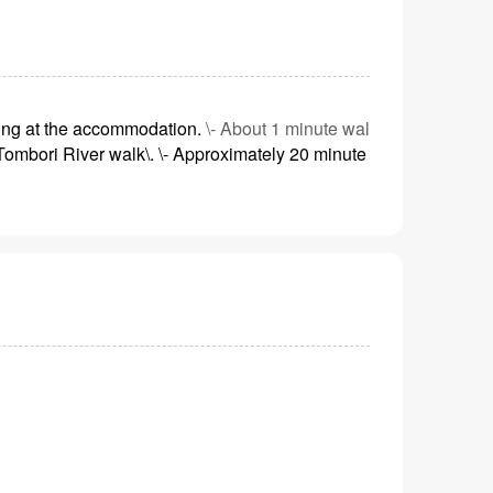
ning at the accommodation.
\- About 1 minute wal
ombori River walk\. \- Approximately 20 minute