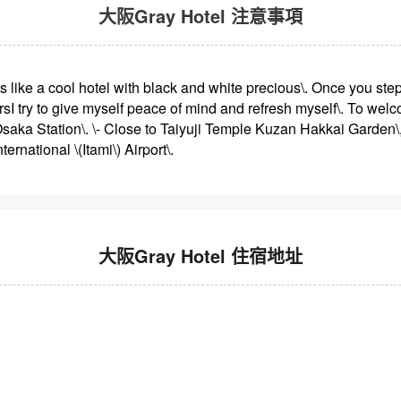
大阪Gray Hotel 注意事項
oks like a cool hotel with black and white precious\. Once you step
sI try to give myself peace of mind and refresh myself\. To we
 Osaka Station\. \- Close to Taiyuji Temple Kuzan Hakkai Garden
ernational \(Itami\) Airport\.
大阪Gray Hotel 住宿地址