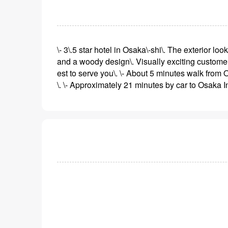
\- 3\.5 star hotel in Osaka\-shi\. The exterior lo
and a woody design\. Visually exciting customer
est to serve you\. \- About 5 minutes walk from
\. \- Approximately 21 minutes by car to Osaka Int