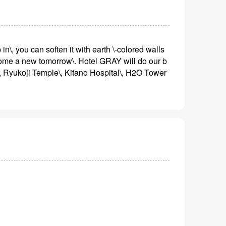
 in\, you can soften it with earth \-colored walls
lcome a new tomorrow\. Hotel GRAY will do our b
\, Ryukoji Temple\, Kitano Hospital\, H2O Tower