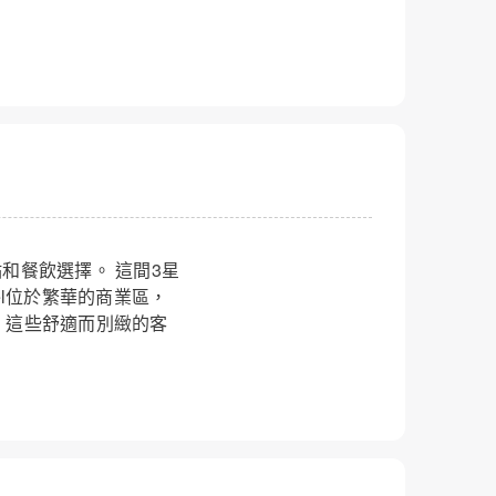
關閉
景點和餐飲選擇。 這間3星
el位於繁華的商業區，
。 這些舒適而別緻的客