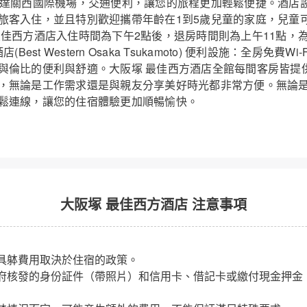
抵達關西國際機場，交通便利，讓您的旅程更加輕鬆便捷。酒店
旅客入住，並且特別歡迎攜帶年齡在1到5歲兒童的家庭，兒童
最佳西方酒店入住時間為下午2點後，退房時間則為上午11點，
Best Western Osaka Tsukamoto) 便利設施：全房免費W
與倫比的便利與舒適。大阪塚 最佳西方酒店全館每間客房皆提供高
，無論是工作需求還是與親友分享美好時光都非常方便。無論
鬆連線，讓您的住宿體驗更加順暢愉快。
大阪塚 最佳西方酒店 注意事項
具躰費用取決於住宿的政策。
府核發的身份証件（帶照片）和信用卡、借記卡或繳付現金押金