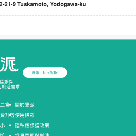
9 Tuskamoto, Yodogawa-ku
聯繫 Line 客服
佳夥伴
的旅遊需求
送二食
關於酷派
免費升等
使用條款
送小
隱私權保護政策
出遊
常見問題與幫助