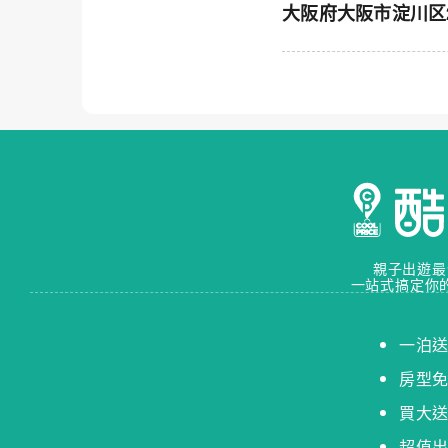
大阪府大阪市淀川区2-21-
親子出遊最
一站式搞定你
一泊
房型
買大
超值