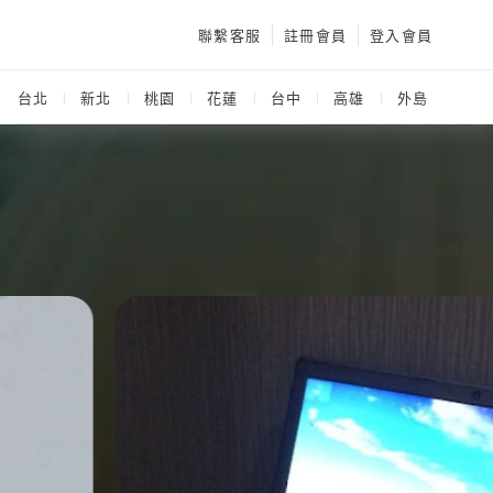
聯繫客服
註冊會員
登入會員
：
台北
新北
桃園
花蓮
台中
高雄
外島