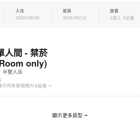
入住
退房
旅客
2026/08/09
2026/08/10
1成人 0兒童
單人間 - 禁菸
(Room only)
佳西方酒店 - 單人間 - 禁菸
 半雙人床
無
顯示所有房間相片&設施 ⭢
顯示更多房型 ⭢