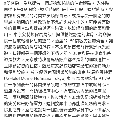
0間客房，為您提供一個舒適和愉快的住宿體驗。 入住時
間從下午3點開始，退房時間則是上午11點。這樣的時間安
排讓您有充足的時間來安頓好自己，或是享受一個悠閒的
早晨。酒店的兒童政策是不允許免費入住的，可能會有額
外的費用。請您提前與酒店聯繫，以瞭解詳細的政策和費
用。 東京蒙特埃爾馬納飯店提供精緻舒適的客房，為您提
供一個放鬆和休息的空間。酒店的150間客房設施齊全，讓
您感受到家的溫暖和舒適。不論您是商務旅行還是觀光旅
遊，這裡都是一個理想的下榻之所。 無論您是來東京出差
還是旅遊，東京蒙特埃爾馬納飯店都會是您的理想選擇。
立即預訂您的住宿，體驗這家舒適酒店帶給您的獨特魅力
和便利設施。 尊享優質休閒娛樂設施的東京 埃馬納蒙特酒
店(Hotel Monte Hermana Tokyo) 東京 埃馬納蒙特酒店提
供一系列豪華的休閒娛樂設施，讓您在旅途中放鬆身心。
酒店內設有一間頂級按摩中心，為您提供專業的按摩服
務，讓您瞬間舒緩壓力，恢復活力。無論您是想緩解旅途
的疲勞還是紓解壓力，這個按摩中心都能滿足您的需求。
除此之外，酒店還設有一個設備齊全的健身中心，供客人
隨時保持健康和鍛煉身體。無論您是喜歡跑步、舉重還是