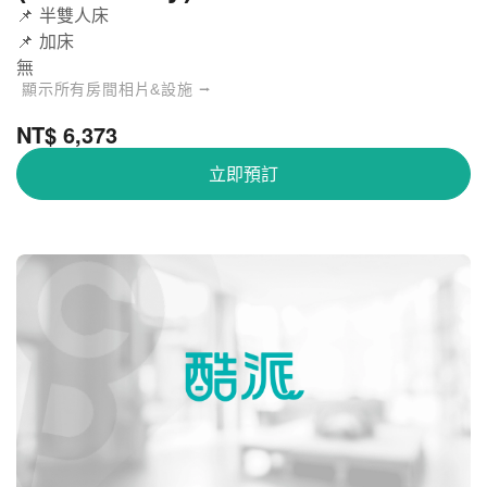
📌 半雙人床
📌 加床
無
顯示所有房間相片&設施 ⭢
NT$ 6,373
立即預訂