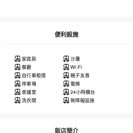
便利設施
家庭房
沙灘
餐廳
Wi-Fi
自行車租借
親子友善
停車場
電梯
會議室
24小時櫃台
洗衣間
無障礙設施
飯店簡介