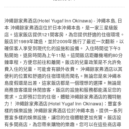
沖繩餘家弗酒店(Hotel Yugaf Inn Okinawa) - 沖繩本島, 日
本 沖繩餘家弗酒店位於日本沖繩本島，是一家三星級飯
店。這家飯店提供121間客房，為您提供舒適的住宿環境。
飯店於1989年建造，並於2009年進行了最近一次翻新，以
確保客人享受到現代化的設施和設備。 入住時間從下午3
點開始，退房時間為上午11點。這間飯店距離機場約80分
鐘車程，方便您前往和離開。飯店的兒童政策是不允許免
費入住的兒童，可能會有額外收費。 沖繩餘家弗酒店以其
便利的位置和舒適的住宿環境而聞名。無論您是來沖繩本
島度假還是出差，這家飯店都是一個理想的選擇。無論是
商務旅客還是休閒旅客，飯店的設施和服務都能滿足您的
需求。立即預訂您的住宿，體驗沖繩餘家弗酒店的獨特魅
力！ 沖繩餘家弗酒店(Hotel Yugaf Inn Okinawa)：豐富多
樣的娛樂設施 沖繩餘家弗酒店位於沖繩本島，提供一系列
豐富多樣的娛樂設施，讓您的住宿體驗更加充實。飯店設
有多間商店，為您帶來購物的樂趣。您可以在這些商店尋