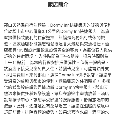
飯店簡介
郡山天然溫泉宿泊體驗：Dormy Inn快捷飯店的舒適與便利
位於郡山市中心僅僅0.1公里的Dormy Inn快捷飯店，為旅
客提供極致便利的住宿選擇。無論是商務出行或休閒旅
遊，這家酒店都能讓您輕鬆抵達各大景點與交通樞紐。酒
店擁有195間設計雅致且設備齊全的客房，為每位客人提供
舒適的住宿環境。 入住時間為下午3點後，退房時間則為
郡山天然溫泉 快捷多美迎旅館 - Standard Sin
上午11點前，為您的行程安排提供彈性。值得一提的是，
關
該酒店不接受兒童免費入住，若攜帶兒童，可能需額外支
gle Non Smoking
閉
付相關費用。來到郡山，選擇Dormy Inn快捷飯店，讓您享
受溫泉的放鬆與都市的便利，體驗難忘的住宿時光。 多樣
化的娛樂設施讓您盡情放鬆 Dormy Inn快捷飯店 - 郡山天
然溫泉提供多種娛樂設施，讓您在旅途中盡情放鬆。酒店
設有按摩中心，讓您享受舒適的按摩服務，舒緩旅途中的
疲憊。此外，酒店還設有桑拿浴室，讓您在溫暖的環境中
舒展筋骨，排除身體的疲勞。如果您喜歡水療，酒店的水