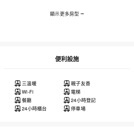
顯示更多房型 ⭢
便利設施
三溫暖
親子友善
Wi-Fi
電梯
餐廳
24小時登記
24小時櫃台
停車場