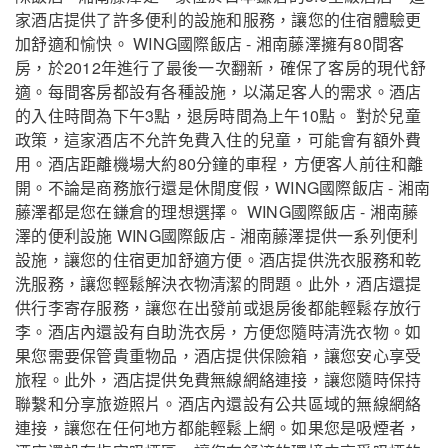
家酒店提供了許多便利的設施和服務，讓您的住宿體驗更
加舒適和愉快。 WING國際飯店 - 湘南藤澤擁有80間客
房，於2012年進行了最後一次翻新，確保了客房的現代舒
適。每間客房都設有各種設施，以滿足客人的需求。酒店
的入住時間為下午3點，退房時間為上午10點。 對於兒童
政策，這家酒店不允許免費入住的兒童，可能會有額外費
用。酒店距離機場大約80分鐘的車程，方便客人前往和離
開。不論是商務旅行還是休閒度假，WING國際飯店 - 湘南
藤澤都是您在鎌倉的理想選擇。 WING國際飯店 - 湘南藤
澤的便利設施 WING國際飯店 - 湘南藤澤提供一系列便利
設施，讓您的住宿更加舒適方便。酒店提供洗衣服務和乾
洗服務，讓您輕鬆解決衣物清潔的問題。此外，酒店還提
供行李寄存服務，讓您在出發前或退房後都能輕鬆存放行
李。酒店內還設有自助洗衣房，方便您隨時清洗衣物。如
果您需要保管貴重物品，酒店提供保險箱，讓您安心享受
旅程。此外，酒店提供免費無線網絡連接，讓您隨時保持
聯繫和分享旅遊照片。酒店內還設有公共區域的無線網絡
連接，讓您在任何地方都能輕鬆上網。如果您是吸煙者，