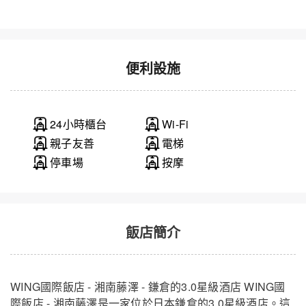
便利設施
湘南藤澤Wing國際飯店 - Single Smoking
關閉
24小時櫃台
Wi-Fi
親子友善
電梯
停車場
按摩
飯店簡介
WING國際飯店 - 湘南藤澤 - 鎌倉的3.0星級酒店 WING國
際飯店 - 湘南藤澤是一家位於日本鎌倉的3.0星級酒店。這