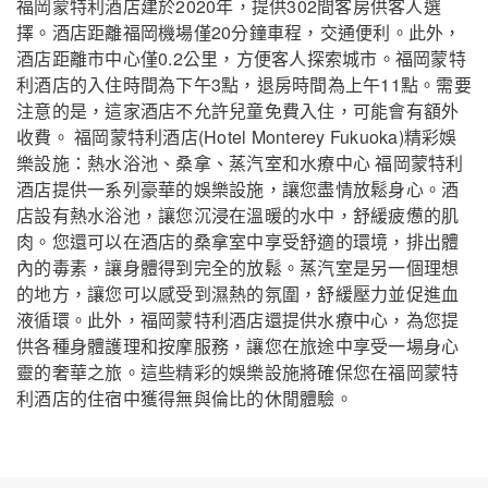
福岡蒙特利酒店建於2020年，提供302間客房供客人選
擇。酒店距離福岡機場僅20分鐘車程，交通便利。此外，
酒店距離市中心僅0.2公里，方便客人探索城市。福岡蒙特
利酒店的入住時間為下午3點，退房時間為上午11點。需要
注意的是，這家酒店不允許兒童免費入住，可能會有額外
收費。 福岡蒙特利酒店(Hotel Monterey Fukuoka)精彩娛
樂設施：熱水浴池、桑拿、蒸汽室和水療中心 福岡蒙特利
酒店提供一系列豪華的娛樂設施，讓您盡情放鬆身心。酒
店設有熱水浴池，讓您沉浸在溫暖的水中，舒緩疲憊的肌
肉。您還可以在酒店的桑拿室中享受舒適的環境，排出體
內的毒素，讓身體得到完全的放鬆。蒸汽室是另一個理想
福岡蒙特利酒店
關閉
的地方，讓您可以感受到濕熱的氛圍，舒緩壓力並促進血
液循環。此外，福岡蒙特利酒店還提供水療中心，為您提
供各種身體護理和按摩服務，讓您在旅途中享受一場身心
靈的奢華之旅。這些精彩的娛樂設施將確保您在福岡蒙特
利酒店的住宿中獲得無與倫比的休閒體驗。