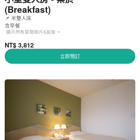
(Breakfast)
📌 半雙人床
含早餐
顯示所有房間相片&設施 ⭢
NT$ 3,812
立即預訂
新大阪華盛頓廣場飯店 - 小型雙人房 - 禁菸
關閉