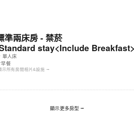
標準兩床房 - 禁菸
(Standard stay<Include Breakfast>
 單人床
含早餐
顯示所有房間相片&設施 ⭢
顯示更多房型 ⭢