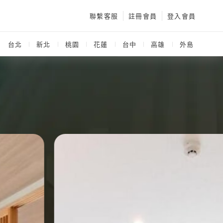
聯繫客服
註冊會員
登入會員
：
台北
新北
桃園
花蓮
台中
高雄
外島