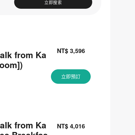
立即搜索
NT$ 3,596
alk from Ka
room])
立即預訂
alk from Ka
NT$ 4,016
es Breakfas