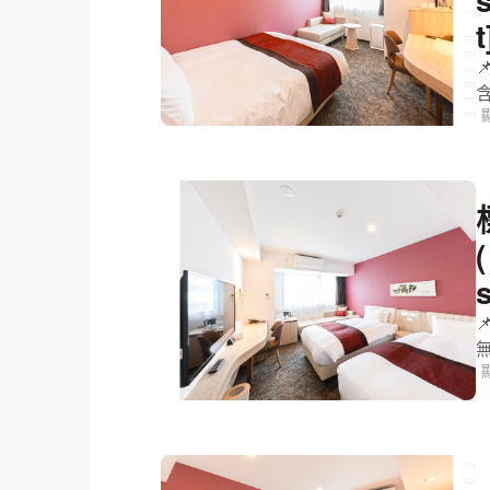
t

柏之葉Tor
