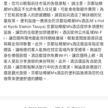
里，您可以輕鬆前往市區的各個景點。 請注意，京都站樽
屋M's酒店不允許免費入住兒童，可能會收取額外費用。為
了您和其他客人的舒適體驗，請提前向酒店了解詳細的兒
童政策。 便利設施一應俱全的京都站樽屋M's酒店(M`s Hot
el Kyoto Station Taruya) 京都站樽屋M's酒店提供多項便利
設施，讓您的住宿更加舒適便利。酒店提供公共區域Wi-F
i，讓您隨時隨地都能保持網絡連接，輕鬆查閱旅遊資訊或
與親友保持聯繫。此外，京都站樽屋M's酒店還設有指定吸
煙區，讓吸煙的客人能夠在特定區域內享受煙草。無論您
身在哪個房間，酒店都提供免費Wi-Fi，讓您隨時上網，與
家人朋友分享旅遊的美好時刻。此外，酒店還設有自助洗
衣房，讓您輕鬆解決旅行中的洗衣需求。無論是商務旅行
還是觀光旅遊，京都站樽屋M's酒店的便利設施將為您的住
宿帶來便捷舒適的體驗。