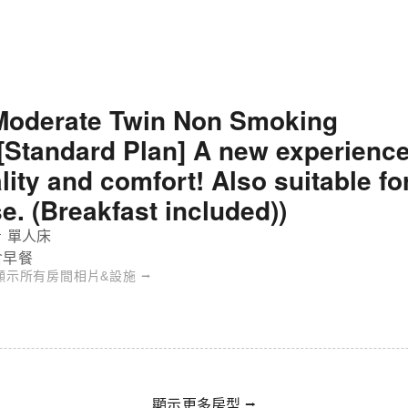
Moderate Twin Non Smoking
([Standard Plan] A new experience
ality and comfort! Also suitable f
se. (Breakfast included))
 單人床
含早餐
顯示所有房間相片&設施 ⭢
顯示更多房型 ⭢