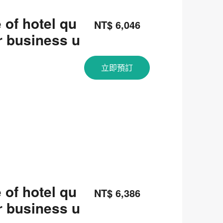
 of hotel qu
NT$ 6,046
or business u
關閉
立即預訂
 of hotel qu
NT$ 6,386
or business u