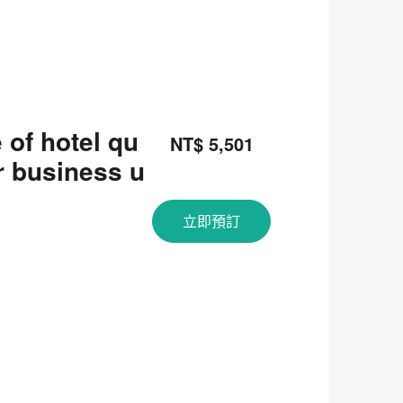
 of hotel qu
NT$ 5,501
or business u
立即預訂