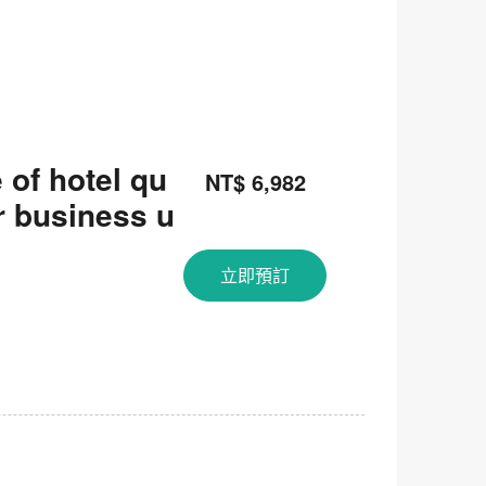
 of hotel qu
NT$ 6,982
or business u
立即預訂