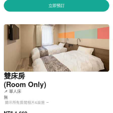
立即預訂
道頓堀SARASA飯店 - 雙床房
關閉
雙床房
(Room Only)
📌 單人床
無
顯示所有房間相片&設施 ⭢
NT$ 1,669