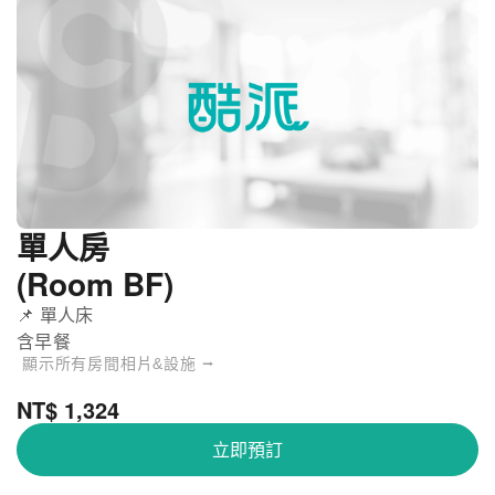
單人房
(Room BF)
📌 單人床
含早餐
顯示所有房間相片&設施 ⭢
NT$ 1,324
立即預訂