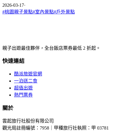
2026-03-17
·
#
桃園親子景點
#
室內景點
#
戶外景點
親子出遊最佳夥伴，全台飯店票券最低 2 折起。
快速連結
酷派旅遊官網
一泊送二食
超值出遊
熱門票券
關於
雲起旅行社股份有限公司
觀光局註冊編號：7958｜甲種旅行社執照：甲 03781