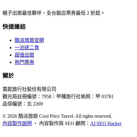
親子出遊最佳夥伴，全台飯店票券最低 2 折起。
快速連結
酷派旅遊官網
一泊送二食
超值出遊
熱門票券
關於
雲起旅行社股份有限公司
觀光局註冊編號：7958｜甲種旅行社執照：甲 03781
品保編號：北 2269
© 2026
酷派旅遊 Cool Price Travel. All rights reserved.
內容製作說明
・
內容製作與 SEO 顧問：
AI SEO Hacker