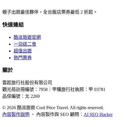
親子出遊最佳夥伴，全台飯店票券最低 2 折起。
快速連結
酷派旅遊官網
一泊送二食
超值出遊
熱門票券
關於
雲起旅行社股份有限公司
觀光局註冊編號：7958｜甲種旅行社執照：甲 03781
品保編號：北 2269
© 2026
酷派旅遊 Cool Price Travel. All rights reserved.
內容製作說明
・
內容製作與 SEO 顧問：
AI SEO Hacker