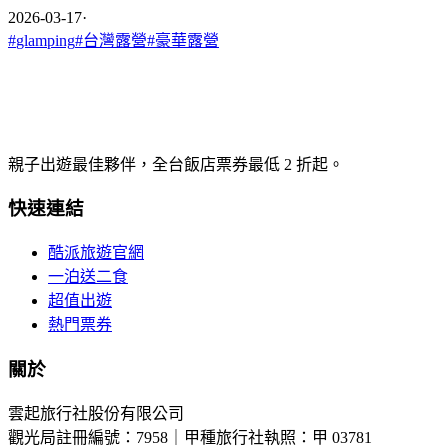
2026-03-17
·
#
glamping
#
台灣露營
#
豪華露營
親子出遊最佳夥伴，全台飯店票券最低 2 折起。
快速連結
酷派旅遊官網
一泊送二食
超值出遊
熱門票券
關於
雲起旅行社股份有限公司
觀光局註冊編號：7958｜甲種旅行社執照：甲 03781