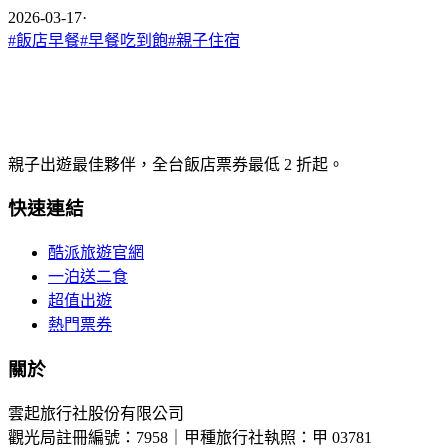
2026-03-17
·
#
飯店早餐
#
早餐吃到飽
#
親子住宿
親子出遊最佳夥伴，全台飯店票券最低 2 折起。
快速連結
酷派旅遊官網
一泊送二食
超值出遊
熱門票券
關於
雲起旅行社股份有限公司
觀光局註冊編號：7958｜甲種旅行社執照：甲 03781