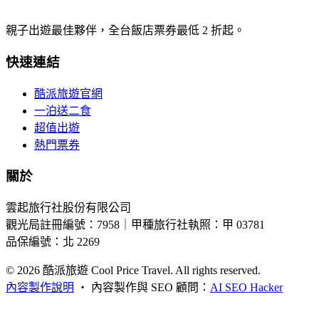
親子出遊最佳夥伴，全台飯店票券最低 2 折起。
快速連結
酷派旅遊官網
一泊送二食
超值出遊
熱門票券
關於
雲起旅行社股份有限公司
觀光局註冊編號：7958｜甲種旅行社執照：甲 03781
品保編號：北 2269
© 2026
酷派旅遊 Cool Price Travel. All rights reserved.
內容製作說明
・
內容製作與 SEO 顧問：
AI SEO Hacker