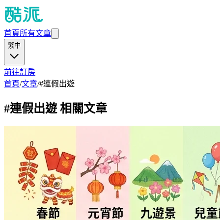
首頁
所有文章
繁中
前往訂房
首頁
/
文章
/
#
連假出遊
#
連假出遊
相關文章