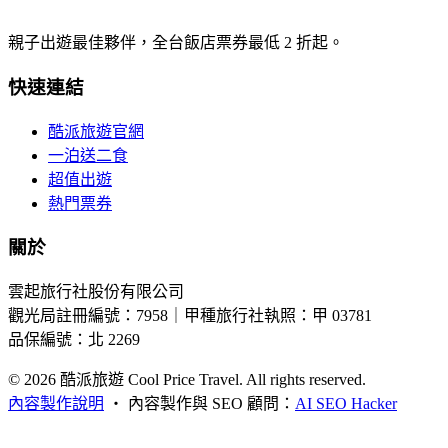
親子出遊最佳夥伴，全台飯店票券最低 2 折起。
快速連結
酷派旅遊官網
一泊送二食
超值出遊
熱門票券
關於
雲起旅行社股份有限公司
觀光局註冊編號：7958｜甲種旅行社執照：甲 03781
品保編號：北 2269
© 2026
酷派旅遊 Cool Price Travel. All rights reserved.
內容製作說明
・
內容製作與 SEO 顧問：
AI SEO Hacker